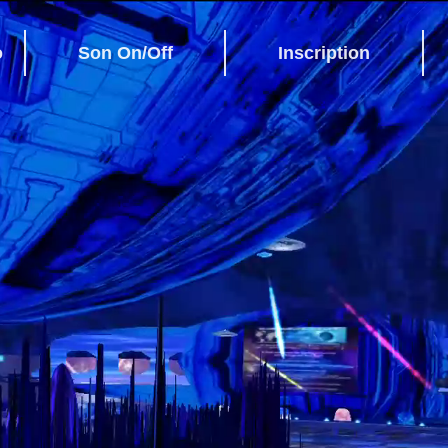
o
Son On/Off
Inscription