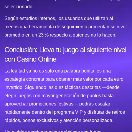
seleccionado.
Según estudios internos, los usuarios que utilizan al
menos una herramienta de seguimiento aumentan su nivel
promedio en un 23 % respecto a quienes no lo hacen.
Conclusión: Lleva tu juego al siguiente nivel
con Casino Online
La lealtad ya no es solo una palabra bonita; es una
estrategia concreta para obtener más valor por cada euro
invertido. Siguiendo las diez tácticas descritas —desde
elegir juegos con mayor generación de puntos hasta
aprovechar promociones festivas— podrás escalar
rápidamente dentro del programa VIP y disfrutar de retiros
rápidos, bonos exclusivos y atención personalizada.