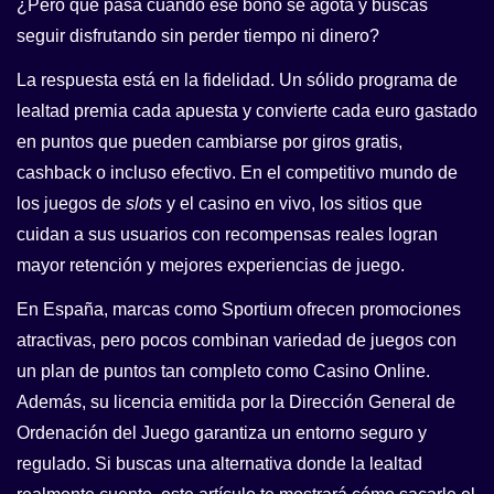
¿Pero qué pasa cuando ese bono se agota y buscas
seguir disfrutando sin perder tiempo ni dinero?
La respuesta está en la fidelidad. Un sólido programa de
lealtad premia cada apuesta y convierte cada euro gastado
en puntos que pueden cambiarse por giros gratis,
cashback o incluso efectivo. En el competitivo mundo de
los juegos de
slots
y el casino en vivo, los sitios que
cuidan a sus usuarios con recompensas reales logran
mayor retención y mejores experiencias de juego.
En España, marcas como Sportium ofrecen promociones
atractivas, pero pocos combinan variedad de juegos con
un plan de puntos tan completo como Casino Online.
Además, su licencia emitida por la Dirección General de
Ordenación del Juego garantiza un entorno seguro y
regulado. Si buscas una alternativa donde la lealtad