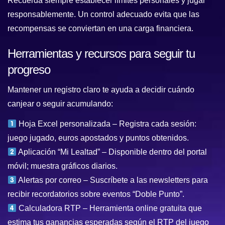
Recuerda siempre establecer límites personales y jugar
responsablemente. Un control adecuado evita que las
recompensas se conviertan en una carga financiera.
Herramientas y recursos para seguir tu
progreso
Mantener un registro claro te ayuda a decidir cuándo
canjear o seguir acumulando:
Hoja Excel personalizada – Registra cada sesión:
juego jugado, euros apostados y puntos obtenidos.
Aplicación “Mi Lealtad” – Disponible dentro del portal
móvil; muestra gráficos diarios.
Alertas por correo – Suscríbete a las newsletters para
recibir recordatorios sobre eventos “Doble Punto”.
Calculadora RTP – Herramienta online gratuita que
estima tus ganancias esperadas según el RTP del juego