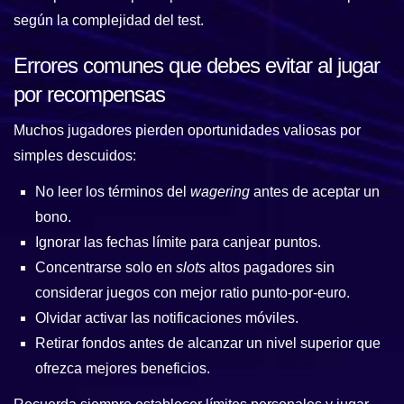
según la complejidad del test.
Errores comunes que debes evitar al jugar
por recompensas
Muchos jugadores pierden oportunidades valiosas por
simples descuidos:
No leer los términos del
wagering
antes de aceptar un
bono.
Ignorar las fechas límite para canjear puntos.
Concentrarse solo en
slots
altos pagadores sin
considerar juegos con mejor ratio punto‑por‑euro.
Olvidar activar las notificaciones móviles.
Retirar fondos antes de alcanzar un nivel superior que
ofrezca mejores beneficios.