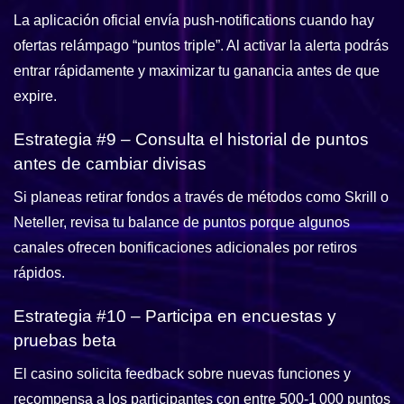
La aplicación oficial envía push‑notifications cuando hay
ofertas relámpago “puntos triple”. Al activar la alerta podrás
entrar rápidamente y maximizar tu ganancia antes de que
expire.
Estrategia #9 – Consulta el historial de puntos
antes de cambiar divisas
Si planeas retirar fondos a través de métodos como Skrill o
Neteller, revisa tu balance de puntos porque algunos
canales ofrecen bonificaciones adicionales por retiros
rápidos.
Estrategia #10 – Participa en encuestas y
pruebas beta
El casino solicita feedback sobre nuevas funciones y
recompensa a los participantes con entre 500‑1 000 puntos