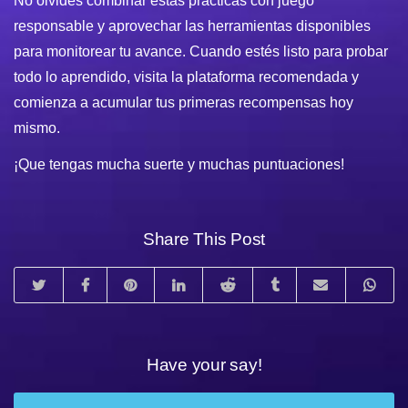
No olvides combinar estas prácticas con juego
responsable y aprovechar las herramientas disponibles
para monitorear tu avance. Cuando estés listo para probar
todo lo aprendido, visita la plataforma recomendada y
comienza a acumular tus primeras recompensas hoy
mismo.
¡Que tengas mucha suerte y muchas puntuaciones!
Share This Post
Have your say!