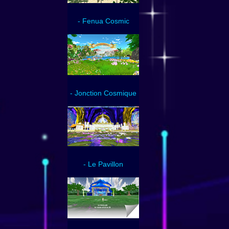
- Fenua Cosmic
- Jonction Cosmique
- Le Pavillon