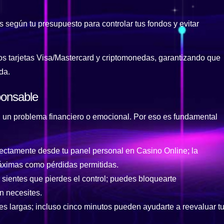
 según tu presupuesto para controlar tus fondos y evitar
dos tarjetas Visa/Mastercard y criptomonedas, garantizando que
da.
ponsable
n un problema financiero o emocional. Por eso es fundamental
irectamente desde tu panel personal en
Casino Online
; la
máximas como pérdidas permitidas.
 sientes que pierdes el control; puedes bloquearte
 necesites.
s largas; incluso cinco minutos pueden ayudarte a reevaluar t