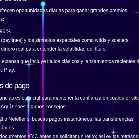
y ofrecen oportunidades diarias para ganar grandes premios.
s:
 96 %.
(paylines) y los símbolos especiales como wilds y scatters.
nero real para entender la volatilidad del título.
extensa que incluye títulos clásicos y lanzamientos recientes 
c Play.
os de pago
nancias es esencial para mantener la confianza en cualquier siti
 Aquí tienes algunos consejos:
l o Neteller si buscas pagos instantáneos; las transferencias
hábiles.
documentos KYC antes de solicitar un retiro; así evitas retrasos