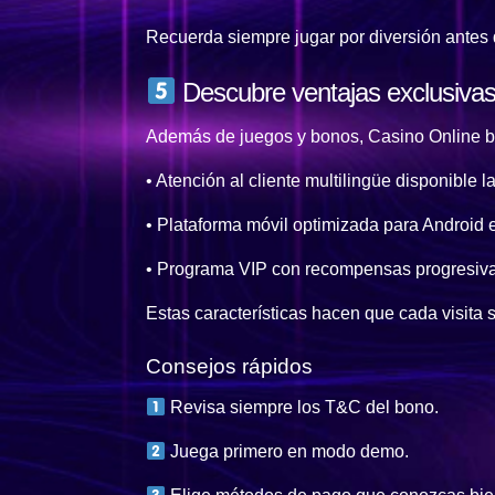
Recuerda siempre jugar por diversión antes
Descubre ventajas exclusivas 
Además de juegos y bonos, Casino Online bri
• Atención al cliente multilingüe disponible l
• Plataforma móvil optimizada para Android 
• Programa VIP con recompensas progresivas
Estas características hacen que cada visita s
Consejos rápidos
Revisa siempre los T&C del bono.
Juega primero en modo demo.