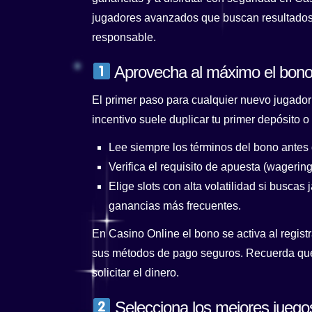
jugadores avanzados que buscan resultados rea
responsable.
Aprovecha al máximo el bono
El primer paso para cualquier nuevo jugador 
incentivo suele duplicar tu primer depósito o 
Lee siempre los términos del bono antes 
Verifica el requisito de apuesta (wageri
Elige slots con alta volatilidad si buscas 
ganancias más frecuentes.
En Casino Online el bono se activa al regist
sus métodos de pago seguros. Recuerda que 
solicitar el dinero.
Selecciona los mejores juegos