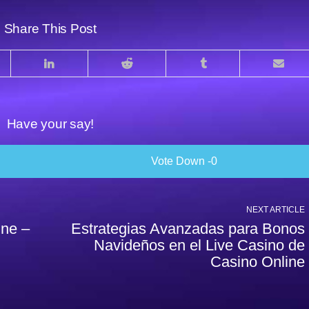
Share This Post
Have your say!
0
NEXT ARTICLE
gne –
Estrategias Avanzadas para Bonos
Navideños en el Live Casino de
Casino Online