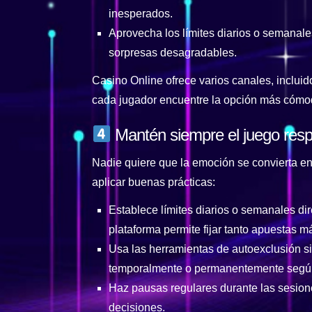
inesperados.
Aprovecha los límites diarios o semanales
sorpresas desagradables.
Casino Online
ofrece varios canales, inclui
cada jugador encuentre la opción más cómo
Mantén siempre el juego res
Nadie quiere que la emoción se convierta e
aplicar buenas prácticas:
Establece límites diarios o semanales d
plataforma permite fijar tanto apuestas 
Usa las herramientas de autoexclusión si
temporalmente o permanentemente según
Haz pausas regulares durante las sesione
decisiones.