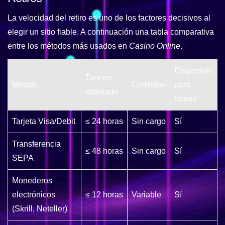
La velocidad del retiro es uno de los factores decisivos al
elegir un sitio fiable. A continuación una tabla comparativa
entre los métodos más usados en
Casino Online
.
Disponible
Tiempo
Método
Comisión
para
estimado
bonos
Tarjeta Visa/Debit
≤ 24 horas
Sin cargo
Sí
Transferencia
≤ 48 horas
Sin cargo
Sí
SEPA
Monederos
electrónicos
≤ 12 horas
Variable
Sí
(Skrill, Neteller)