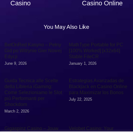
Casino
Casino Online
You May Also Like
BetOnRed Kasyno – Pełny
MathType Portable for PC
Gid po Witrynie Gier Nowej
[100% Worked] [x32x64]
Edycji
Stable FileCR
June 9, 2026
January 1, 2026
Guida Tecnica alle Scelte
Estrategias Avanzadas de
della Libreria iGaming:
Blackjack en Casino Online
Come Selezioniamo le Slot
para Maximizar los Bonos
più Performanti per
July 22, 2025
Shockdom
March 2, 2026
Gigaspinz Casino – Jouw
Velobet Casino: Your