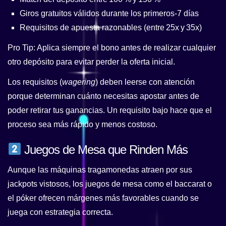
Giros gratuitos válidos durante los primeros‑7 días
Requisitos de apuesta razonables (entre 25x y 35x)
Pro Tip:
Aplica siempre el bono antes de realizar cualquier
otro depósito para evitar perder la oferta inicial.
Los requisitos (
wagering
) deben leerse con atención
porque determinan cuánto necesitas apostar antes de
poder retirar tus ganancias. Un requisito bajo hace que el
proceso sea más rápido y menos costoso.
Juegos de Mesa que Rinden Más
Aunque las máquinas tragamonedas atraen por sus
jackpots vistosos, los juegos de mesa como el baccarat o
el póker ofrecen márgenes más favorables cuando se
juega con estrategia correcta.