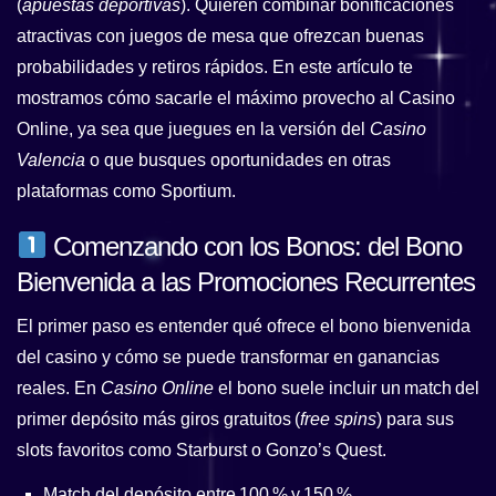
(
apuestas deportivas
). Quieren combinar bonificaciones
atractivas con juegos de mesa que ofrezcan buenas
probabilidades y retiros rápidos. En este artículo te
mostramos cómo sacarle el máximo provecho al Casino
Online, ya sea que juegues en la versión del
Casino
Valencia
o que busques oportunidades en otras
plataformas como Sportium.
Comenzando con los Bonos: del Bono
Bienvenida a las Promociones Recurrentes
El primer paso es entender qué ofrece el bono bienvenida
del casino y cómo se puede transformar en ganancias
reales. En
Casino Online
el bono suele incluir un match del
primer depósito más giros gratuitos (
free spins
) para sus
slots favoritos como Starburst o Gonzo’s Quest.
Match del depósito entre 100 % y 150 %