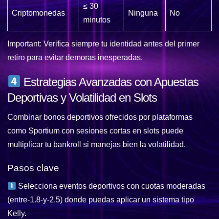
≤ 30
Criptomonedas
Ninguna
No
minutos
Important:
Verifica siempre tu identidad antes del primer
retiro para evitar demoras inesperadas.
Estrategias Avanzadas con Apuestas
Deportivas y Volatilidad en Slots
Combinar bonos deportivos ofrecidos por plataformas
como Sportium con sesiones cortas en slots puede
multiplicar tu bankroll si manejas bien la volatilidad.
Pasos clave
Selecciona eventos deportivos con cuotas moderadas
(entre‑1.8‑y‑2.5) donde puedas aplicar un sistema tipo
Kelly.