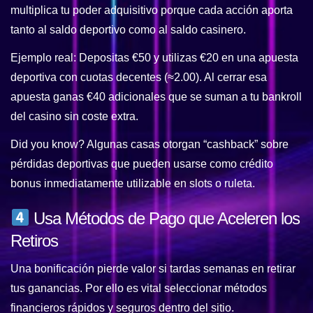
multiplica tu poder adquisitivo porque cada acción aporta
tanto al saldo deportivo como al saldo casinero.
Ejemplo real:
Depositas €50 y utilizas €20 en una apuesta
deportiva con cuotas decentes (≈2.00). Al cerrar esa
apuesta ganas €40 adicionales que se suman a tu bankroll
del casino sin coste extra.
Did you know?
Algunas casas otorgan “cashback” sobre
pérdidas deportivas que pueden usarse como crédito
bonus inmediatamente utilizable en slots o ruleta.
Usa Métodos de Pago que Aceleren los
Retiros
Una bonificación pierde valor si tardas semanas en retirar
tus ganancias. Por ello es vital seleccionar métodos
financieros rápidos y seguros dentro del sitio.