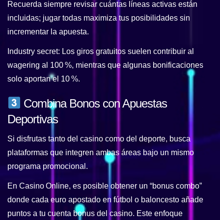
Recuerda siempre revisar cuántas líneas activas están
incluidas; jugar todas maximiza tus posibilidades sin
incrementar la apuesta.
Industry secret:
Los giros gratuitos suelen contribuir al
wagering al
100 %
, mientras que algunas bonificaciones
solo aportan el
10 %
.
Combina Bonos con Apuestas
Deportivas
Si disfrutas tanto del casino como del deporte, busca
plataformas que integren ambas áreas bajo un mismo
programa promocional.
En Casino Online, es posible obtener un “bonus combo”
donde cada euro apostado en fútbol o baloncesto añade
puntos a tu cuenta bonus del casino. Este enfoque