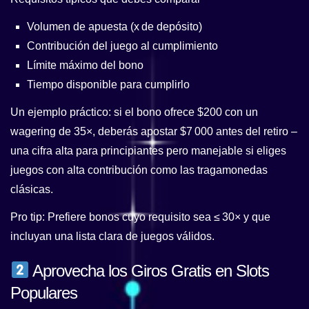
Volumen de apuesta (x de depósito)
Contribución del juego al cumplimiento
Límite máximo del bono
Tiempo disponible para cumplirlo
Un ejemplo práctico: si el bono ofrece $200 con un
wagering de 35×, deberás apostar $7 000 antes del retiro –
una cifra alta para principiantes pero manejable si eliges
juegos con alta contribución como las tragamonedas
clásicas.
Pro tip:
Prefiere bonos cuyo requisito sea ≤ 30× y que
incluyan una lista clara de juegos válidos.
Aprovecha los Giros Gratis en Slots
Populares