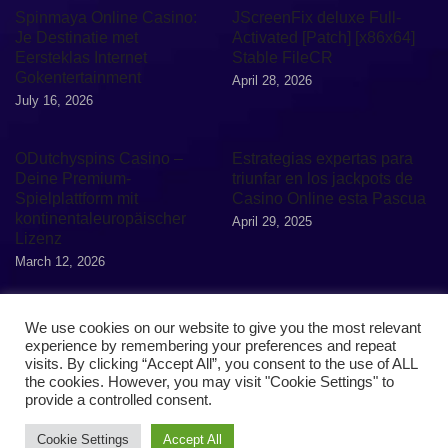
Spinmaya Online Casino:
JScreenFix deluxe Full-
Je Destinatie met
Activated [Patch] [x86x64]
Eersteklas Internet
Stable FileCR
Gokentertainment
April 28, 2026
July 16, 2026
ODutchyspins Casino –
Estrategias expertas para
Deine Premium-
triunfar en los jackpots de
Spielplattform mit
Casino Online esta Pascua
kontinentaleuropäischer
April 29, 2025
Lizenz
March 12, 2026
We use cookies on our website to give you the most relevant
experience by remembering your preferences and repeat
visits. By clicking “Accept All”, you consent to the use of ALL
the cookies. However, you may visit "Cookie Settings" to
provide a controlled consent.
Cookie Settings
Accept All