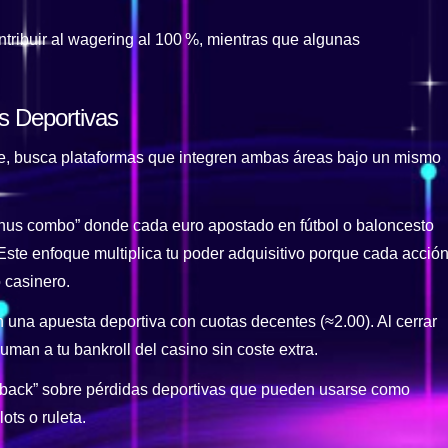
ontribuir al wagering al 100 %, mientras que algunas
 Deportivas
rte, busca plataformas que integren ambas áreas bajo un mismo
onus combo” donde cada euro apostado en fútbol o baloncesto
Este enfoque multiplica tu poder adquisitivo porque cada acció
 casinero.
n una apuesta deportiva con cuotas decentes (≈2.00). Al cerrar
man a tu bankroll del casino sin coste extra.
back” sobre pérdidas deportivas que pueden usarse como
ots o ruleta.