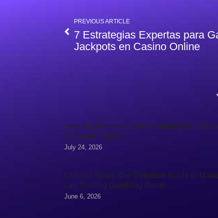
PREVIOUS ARTICLE
7 Estrategias Expertas para G
Jackpots en Casino Online
How Businesses Improve Visibility With Bett
Content Planning
July 24, 2026
Chicken Road: The Definitive Guide to Mast
Our Thrilling Gambling Game
June 6, 2026