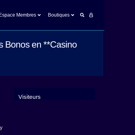
Espace Membres
Boutiques
os Bonos en **Casino
Visiteurs
 y