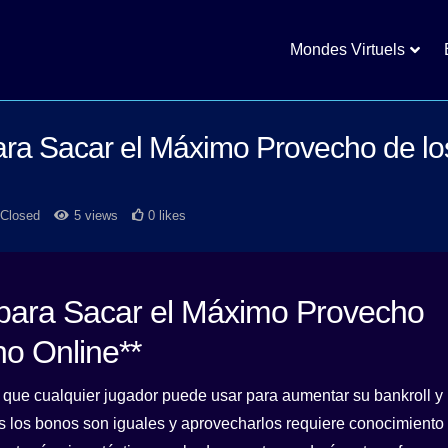
Mondes Virtuels
para Sacar el Máximo Provecho de l
Closed
5 views
0 likes
 para Sacar el Máximo Provecho
no Online**
que cualquier jugador puede usar para aumentar su bankroll y
os los bonos son iguales y aprovecharlos requiere conocimiento