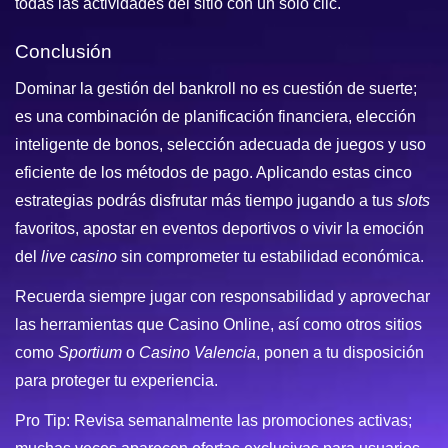
todas las actividades del sitio con un solo clic.
Conclusión
Dominar la gestión del bankroll no es cuestión de suerte;
es una combinación de planificación financiera, elección
inteligente de bonos, selección adecuada de juegos y uso
eficiente de los métodos de pago. Aplicando estas cinco
estrategias podrás disfrutar más tiempo jugando a tus
slots
favoritos, apostar en eventos deportivos o vivir la emoción
del
live casino
sin comprometer tu estabilidad económica.
Recuerda siempre jugar con responsabilidad y aprovechar
las herramientas que Casino Online, así como otros sitios
como
Sportium
o
Casino Valencia
, ponen a tu disposición
para proteger tu experiencia.
Pro Tip: Revisa semanalmente las promociones activas;