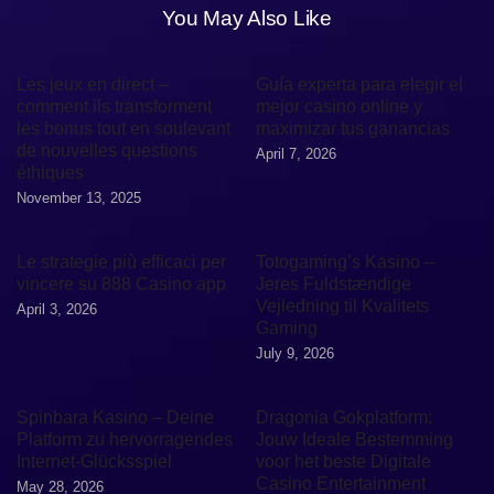
You May Also Like
Les jeux en direct –
Guía experta para elegir el
comment ils transforment
mejor casino online y
les bonus tout en soulevant
maximizar tus ganancias
de nouvelles questions
April 7, 2026
éthiques
November 13, 2025
Le strategie più efficaci per
Totogaming’s Kasino –
vincere su 888 Casino app
Jeres Fuldstændige
Vejledning til Kvalitets
April 3, 2026
Gaming
July 9, 2026
Spinbara Kasino – Deine
Dragonia Gokplatform:
Platform zu hervorragendes
Jouw Ideale Bestemming
Internet-Glücksspiel
voor het beste Digitale
Casino Entertainment
May 28, 2026