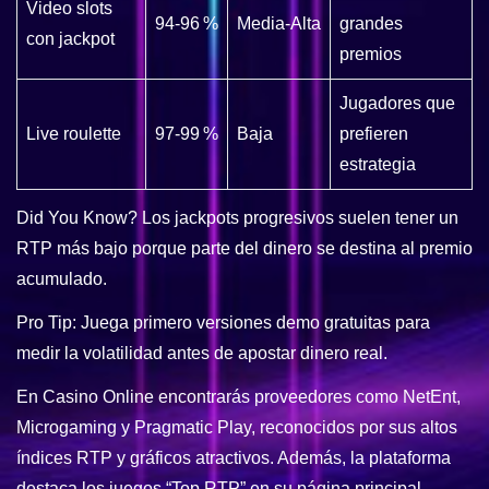
Video slots
94‑96 %
Media‑Alta
grandes
con jackpot
premios
Jugadores que
Live roulette
97‑99 %
Baja
prefieren
estrategia
Did You Know? Los jackpots progresivos suelen tener un
RTP más bajo porque parte del dinero se destina al premio
acumulado.
Pro Tip: Juega primero versiones demo gratuitas para
medir la volatilidad antes de apostar dinero real.
En Casino Online encontrarás proveedores como NetEnt,
Microgaming y Pragmatic Play, reconocidos por sus altos
índices RTP y gráficos atractivos. Además, la plataforma
destaca los juegos “Top RTP” en su página principal.