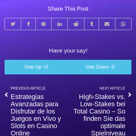
Share This Post
Have your say!
0
0
PREVIOUS ARTICLE
NEXT ARTICLE
Estrategias
High‑Stakes vs.
Avanzadas para
Low‑Stakes bei
Disfrutar de los
Total Casino – So
Juegos en Vivo y
finden Sie das
Slots en Casino
optimale
Online
Spielniveau