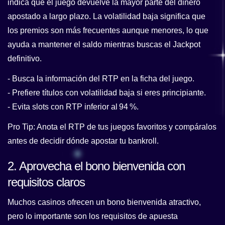
indica que el juego devuelve la mayor parte del dinero
apostado a largo plazo. La volatilidad baja significa que
los premios son más frecuentes aunque menores, lo que
ayuda a mantener el saldo mientras buscas el Jackpot
definitivo.
‑ Busca la información del RTP en la ficha del juego.
‑ Prefiere títulos con volatilidad baja si eres principiante.
‑ Evita slots con RTP inferior al 94 %.
Pro Tip:
Anota el RTP de tus juegos favoritos y compáralos
antes de decidir dónde apostar tu bankroll.
2. Aprovecha el bono bienvenida con
requisitos claros
Muchos casinos ofrecen un bono bienvenida atractivo,
pero lo importante son los requisitos de apuesta