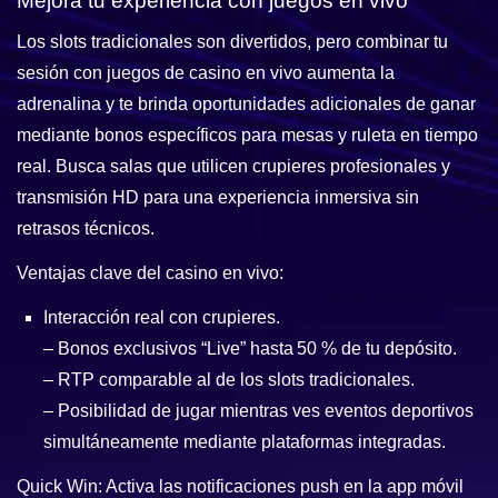
Mejora tu experiencia con juegos en vivo
Los slots tradicionales son divertidos, pero combinar tu
sesión con juegos de casino en vivo aumenta la
adrenalina y te brinda oportunidades adicionales de ganar
mediante bonos específicos para mesas y ruleta en tiempo
real. Busca salas que utilicen crupieres profesionales y
transmisión HD para una experiencia inmersiva sin
retrasos técnicos.
Ventajas clave del casino en vivo:
Interacción real con crupieres.
– Bonos exclusivos “Live” hasta 50 % de tu depósito.
– RTP comparable al de los slots tradicionales.
– Posibilidad de jugar mientras ves eventos deportivos
simultáneamente mediante plataformas integradas.
Quick Win:
Activa las notificaciones push en la app móvil