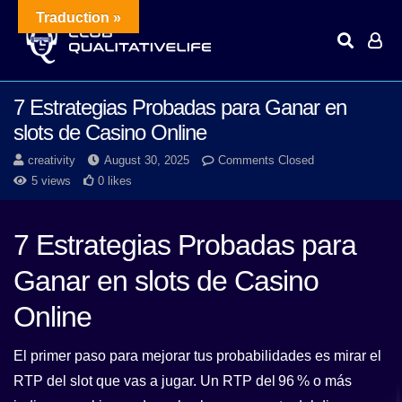
Traduction »
7 Estrategias Probadas para Ganar en
slots de Casino Online
creativity
August 30, 2025
Comments Closed
5 views
0 likes
7 Estrategias Probadas para
Ganar en slots de Casino
Online
El primer paso para mejorar tus probabilidades es mirar el
RTP del slot que vas a jugar. Un RTP del 96 % o más