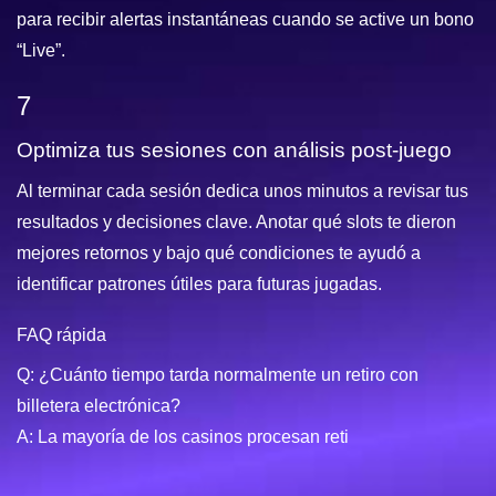
para recibir alertas instantáneas cuando se active un bono
“Live”.
7
Optimiza tus sesiones con análisis post‑juego
Al terminar cada sesión dedica unos minutos a revisar tus
resultados y decisiones clave. Anotar qué slots te dieron
mejores retornos y bajo qué condiciones te ayudó a
identificar patrones útiles para futuras jugadas.
FAQ rápida
Q:
¿Cuánto tiempo tarda normalmente un retiro con
billetera electrónica?
A: La mayoría de los casinos procesan reti