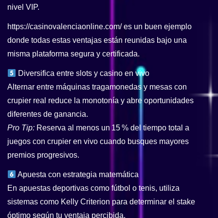
nivel VIP.
https://casinovalenciaonline.com/ es un buen ejemplo
donde todas estas ventajas están reunidas bajo una
misma plataforma segura y certificada.
Diversifica entre slots y casino en vivo
Alternar entre máquinas tragamonedas y mesas con
crupier real reduce la monotonía y abre oportunidades
diferentes de ganancia.​
Pro Tip:
Reserva al menos un 15 % del tiempo total a
juegos con crupier en vivo cuando busques mayores
premios progresivos.​
Apuesta con estrategia matemática
En apuestas deportivas como fútbol o tenis, utiliza
sistemas como Kelly Criterion para determinar el stake
óptimo según tu ventaja percibida.​