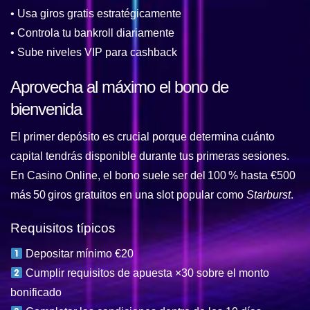
• Usa giros gratis estratégicamente
• Controla tu bankroll diariamente
• Sube niveles VIP para cashback
Aprovecha al máximo el bono de
bienvenida
El primer depósito es crucial porque determina cuánto
capital tendrás disponible durante tus primeras sesiones.
En Casino Online, el bono suele ser del 100 % hasta €500
más 50 giros gratuitos en una slot popular como
Starburst
.
Requisitos típicos
Depositar mínimo €20
Cumplir requisitos de apuesta ×30 sobre el monto
bonificado