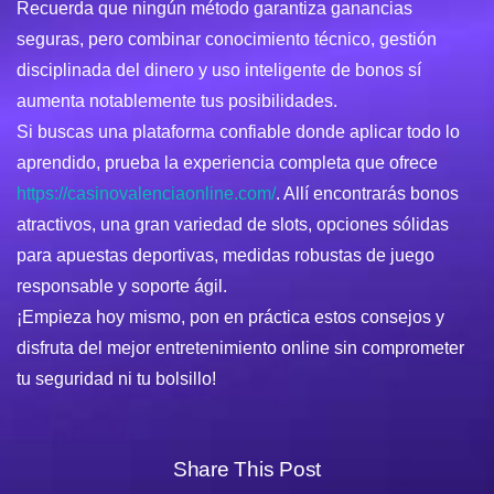
Recuerda que ningún método garantiza ganancias
seguras, pero combinar conocimiento técnico, gestión
disciplinada del dinero y uso inteligente de bonos sí
aumenta notablemente tus posibilidades.
Si buscas una plataforma confiable donde aplicar todo lo
aprendido, prueba la experiencia completa que ofrece
https://casinovalenciaonline.com/
. Allí encontrarás bonos
atractivos, una gran variedad de slots, opciones sólidas
para apuestas deportivas, medidas robustas de juego
responsable y soporte ágil.
¡Empieza hoy mismo, pon en práctica estos consejos y
disfruta del mejor entretenimiento online sin comprometer
tu seguridad ni tu bolsillo!
Share This Post