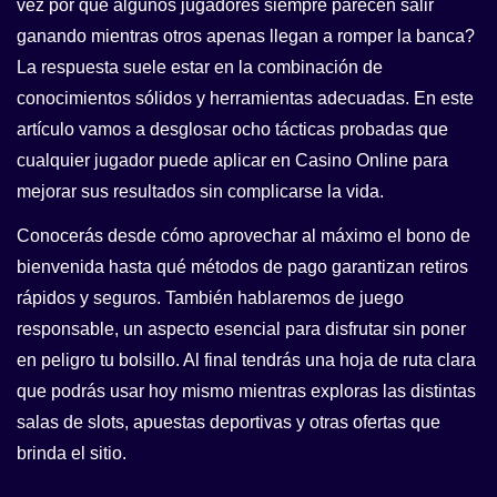
vez por qué algunos jugadores siempre parecen salir
ganando mientras otros apenas llegan a romper la banca?
La respuesta suele estar en la combinación de
conocimientos sólidos y herramientas adecuadas. En este
artículo vamos a desglosar ocho tácticas probadas que
cualquier jugador puede aplicar en Casino Online para
mejorar sus resultados sin complicarse la vida.
Conocerás desde cómo aprovechar al máximo el bono de
bienvenida hasta qué métodos de pago garantizan retiros
rápidos y seguros. También hablaremos de juego
responsable, un aspecto esencial para disfrutar sin poner
en peligro tu bolsillo. Al final tendrás una hoja de ruta clara
que podrás usar hoy mismo mientras exploras las distintas
salas de slots, apuestas deportivas y otras ofertas que
brinda el sitio.