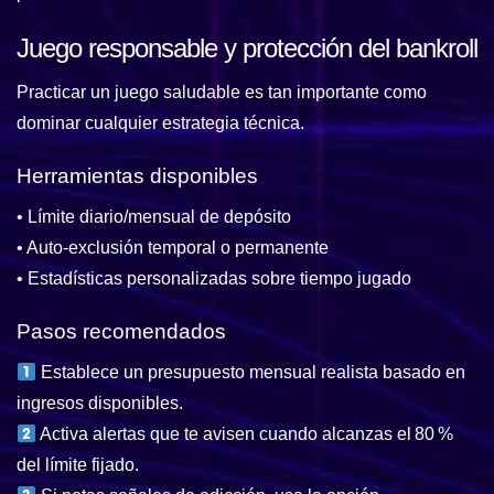
Juego responsable y protección del bankroll
Practicar un juego saludable es tan importante como
dominar cualquier estrategia técnica.
Herramientas disponibles
• Límite diario/mensual de depósito
• Auto‑exclusión temporal o permanente
• Estadísticas personalizadas sobre tiempo jugado
Pasos recomendados
Establece un presupuesto mensual realista basado en
ingresos disponibles.
Activa alertas que te avisen cuando alcanzas el 80 %
del límite fijado.