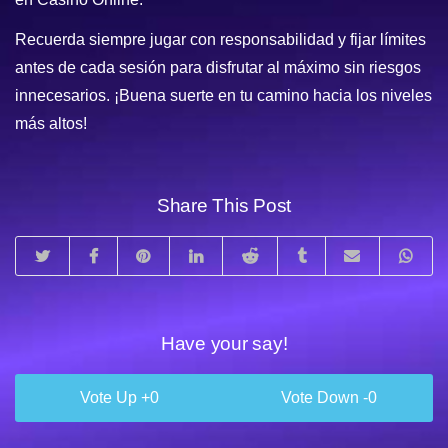
Recuerda siempre jugar con responsabilidad y fijar límites
antes de cada sesión para disfrutar al máximo sin riesgos
innecesarios. ¡Buena suerte en tu camino hacia los niveles
más altos!
Share This Post
Have your say!
0
0