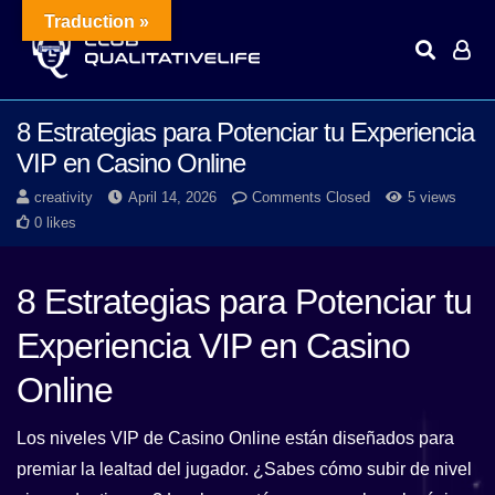
Traduction »
8 Estrategias para Potenciar tu Experiencia
VIP en Casino Online
creativity
April 14, 2026
Comments Closed
5 views
0 likes
8 Estrategias para Potenciar tu
Experiencia VIP en Casino
Online
Los niveles VIP de Casino Online están diseñados para
premiar la lealtad del jugador. ¿Sabes cómo subir de nivel