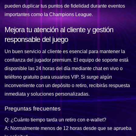
pueden duplicar tus puntos de fidelidad durante eventos
importantes como la Champions League.
Mejora tu atención al cliente y gestión
responsable del juego
Un buen servicio al cliente es esencial para mantener la
confianza del jugador premium. El equipo de soporte está
disponible las 24 horas del día mediante chat en vivo o
teléfono gratuito para usuarios VIP. Si surge algún
inconveniente con un depósito o retiro, recibirás respuesta
inmediata y soluciones personalizadas.
Preguntas frecuentes
Q: ¿Cuánto tiempo tarda un retiro con e‑wallet?
A: Normalmente menos de 12 horas desde que se aprueba