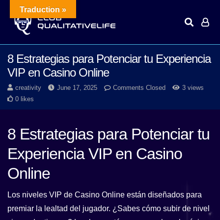
Traduction »
8 Estrategias para Potenciar tu Experiencia
VIP en Casino Online
creativity
June 17, 2025
Comments Closed
3 views
0 likes
8 Estrategias para Potenciar tu
Experiencia VIP en Casino
Online
Los niveles VIP de Casino Online están diseñados para
premiar la lealtad del jugador. ¿Sabes cómo subir de nivel