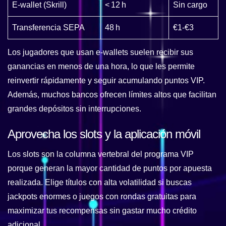
E‑wallet (Skrill)
< 12 h
Sin cargo
Transferencia SEPA
48 h
€1‑€3
Los jugadores que usan e‑wallets suelen recibir sus
ganancias en menos de una hora, lo que les permite
reinvertir rápidamente y seguir acumulando puntos VIP.
Además, muchos bancos ofrecen límites altos que facilitan
grandes depósitos sin interrupciones.
Aprovecha los slots y la aplicación móvil
Los slots son la columna vertebral del programa VIP
porque generan la mayor cantidad de puntos por apuesta
realizada. Elige títulos con alta volatilidad si buscas
jackpots enormes o juegos con rondas gratuitas para
maximizar tus recompensas sin gastar mucho crédito
adicional.