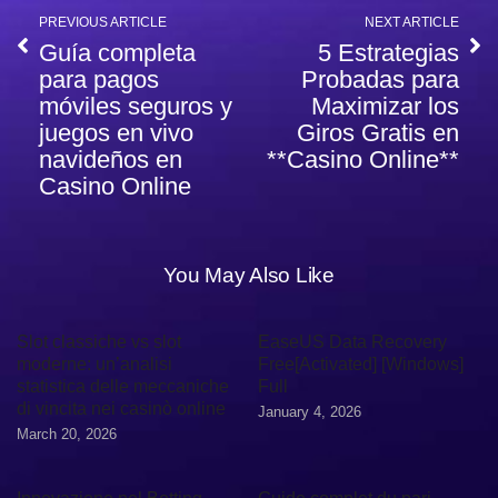
PREVIOUS ARTICLE
NEXT ARTICLE
Guía completa
5 Estrategias
para pagos
Probadas para
móviles seguros y
Maximizar los
juegos en vivo
Giros Gratis en
navideños en
**Casino Online**
Casino Online
You May Also Like
Slot classiche vs slot
EaseUS Data Recovery
moderne: un’analisi
Free[Activated] [Windows]
statistica delle meccaniche
Full
di vincita nei casinò online
January 4, 2026
March 20, 2026