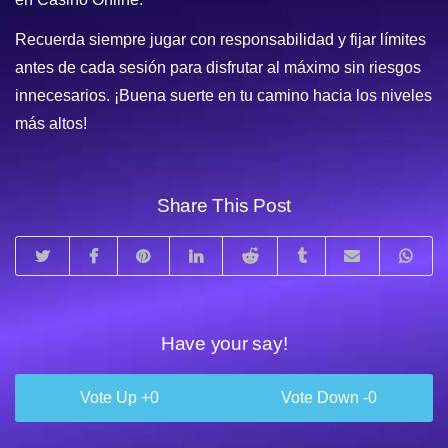
Recuerda siempre jugar con responsabilidad y fijar límites
antes de cada sesión para disfrutar al máximo sin riesgos
innecesarios. ¡Buena suerte en tu camino hacia los niveles
más altos!
Share This Post
Have your say!
0
0