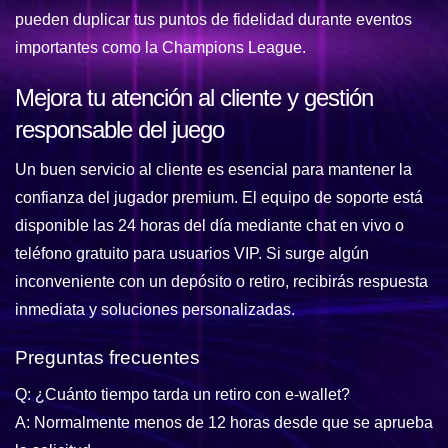
pueden duplicar tus puntos de fidelidad durante eventos
importantes como la Champions League.
Mejora tu atención al cliente y gestión
responsable del juego
Un buen servicio al cliente es esencial para mantener la
confianza del jugador premium. El equipo de soporte está
disponible las 24 horas del día mediante chat en vivo o
teléfono gratuito para usuarios VIP. Si surge algún
inconveniente con un depósito o retiro, recibirás respuesta
inmediata y soluciones personalizadas.
Preguntas frecuentes
Q:
¿Cuánto tiempo tarda un retiro con e‑wallet?
A:
Normalmente menos de 12 horas desde que se aprueba