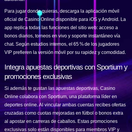
Para jugar donde quieras, descarga la aplicación móvil
oficial de Casino Online disponible para iOS y Android. La
app replica todas las funciones del sitio web: acceso a
bonos diarios, torneos en vivo y soporte instantáneo vía
chat. Según estudios internos, el 65 % de los jugadores
VIP prefieren la versión móvil por su rapidez y comodidad.
Integra apuestas deportivas con Sportium y
promociones exclusivas
Si además te gustan las apuestas deportivas, Casino
Online colabora con Sportium, una plataforma líder en
deportes online. Al vincular ambas cuentas recibes ofertas
cruzadas como cuotas mejoradas en fútbol o bonos extra
al apostar en carreras de caballos. Estas promociones
exclusivas solo están disponibles para miembros VIP y