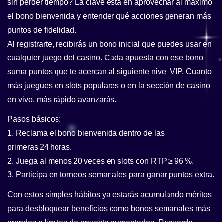
sin perder tiempo? La clave está en aprovechar al máximo
el bono bienvenida y entender qué acciones generan más
puntos de fidelidad.
Al registrarte, recibirás un bono inicial que puedes usar en
cualquier juego del casino. Cada apuesta con ese bono
suma puntos que te acercan al siguiente nivel VIP. Cuanto
más juegues en slots populares o en la sección de casino
en vivo, más rápido avanzarás.
Pasos básicos:
1. Reclama el bono bienvenida dentro de las
primeras 24 horas.
2. Juega al menos 20 veces en slots con RTP ≥ 96 %.
3. Participa en torneos semanales para ganar puntos extra.
Con estos simples hábitos ya estarás acumulando méritos
para desbloquear beneficios como bonos semanales más