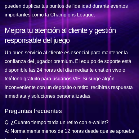
pueden duplicar tus puntos de fidelidad durante eventos
importantes como la Champions League.
Mejora tu atención al cliente y gestión
responsable del juego
Un buen servicio al cliente es esencial para mantener la
confianza del jugador premium. El equipo de soporte está
disponible las 24 horas del día mediante chat en vivo o
teléfono gratuito para usuarios VIP. Si surge algún
inconveniente con un depósito o retiro, recibirás respuesta
inmediata y soluciones personalizadas.
Preguntas frecuentes
Q: ¿Cuánto tiempo tarda un retiro con e‑wallet?
A: Normalmente menos de 12 horas desde que se aprueba