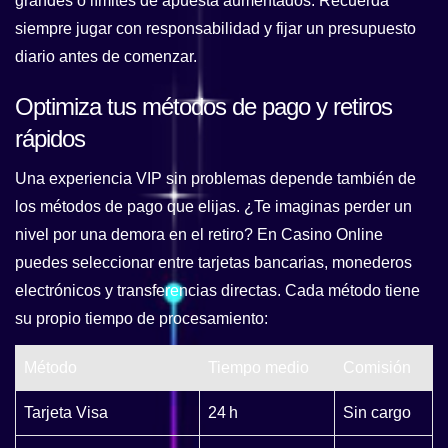
grandes o límites de apuesta aumentados. Recuerda
siempre jugar con responsabilidad y fijar un presupuesto
diario antes de comenzar.
Optimiza tus métodos de pago y retiros
rápidos
Una experiencia VIP sin problemas depende también de
los métodos de pago que elijas. ¿Te imaginas perder un
nivel por una demora en el retiro? En Casino Online
puedes seleccionar entre tarjetas bancarias, monederos
electrónicos y transferencias directas. Cada método tiene
su propio tiempo de procesamiento:
Método
Tiempo medio
Comisión
Tarjeta Visa
24 h
Sin cargo