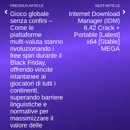
PREVIOUS ARTICLE
NEXT ARTICLE
Gioco globale
Internet Download
senza confini –
Manager (IDM)
Come le
6.42 Crack +
piattaforme
Portable [Latest]
multi‑valuta stanno
x64 [Stable]
rivoluzionando i
MEGA
free spin durante il
Black Friday,
offrendo vincite
istantanee ai
giocatori di tutti i
continenti,
superando barriere
linguistiche e
normative per
massimizzare il
valore delle