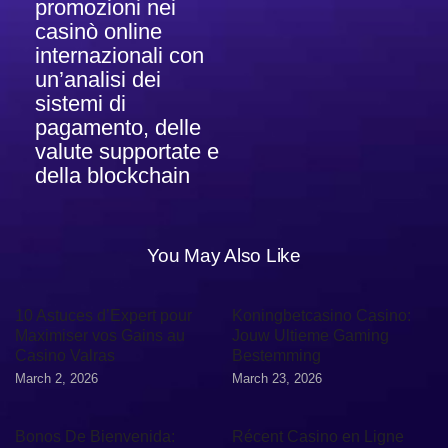
promozioni nei
casinò online
internazionali con
un’analisi dei
sistemi di
pagamento, delle
valute supportate e
della blockchain
You May Also Like
10 Astuces d’Expert pour
Koningbetcasino Casino:
Maximiser vos Gains au
Jouw Ultieme Gaming
Casino Valras
Bestemming
March 2, 2026
March 23, 2026
Bonos De Bienvenida:
Récent Casino en Ligne