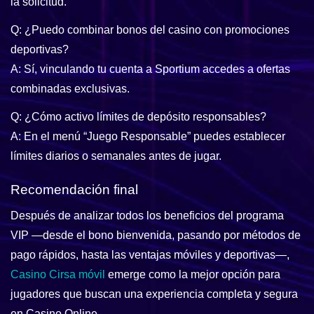
la solicitud.
Q: ¿Puedo combinar bonos del casino con promociones
deportivas?
A: Sí, vinculando tu cuenta a Sportium accedes a ofertas
combinadas exclusivas.
Q: ¿Cómo activo límites de depósito responsables?
A: En el menú “Juego Responsable” puedes establecer
límites diarios o semanales antes de jugar.
Recomendación final
Después de analizar todos los beneficios del programa
VIP —desde el bono bienvenida, pasando por métodos de
pago rápidos, hasta las ventajas móviles y deportivas—,
Casino Cirsa móvil
emerge como la mejor opción para
jugadores que buscan una experiencia completa y segura
en Casino Online.