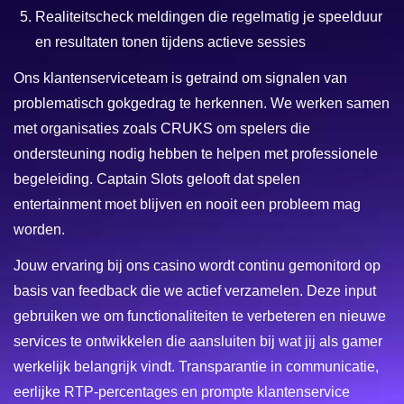
Realiteitscheck meldingen die regelmatig je speelduur
en resultaten tonen tijdens actieve sessies
Ons klantenserviceteam is getraind om signalen van
problematisch gokgedrag te herkennen. We werken samen
met organisaties zoals CRUKS om spelers die
ondersteuning nodig hebben te helpen met professionele
begeleiding. Captain Slots gelooft dat spelen
entertainment moet blijven en nooit een probleem mag
worden.
Jouw ervaring bij ons casino wordt continu gemonitord op
basis van feedback die we actief verzamelen. Deze input
gebruiken we om functionaliteiten te verbeteren en nieuwe
services te ontwikkelen die aansluiten bij wat jij als gamer
werkelijk belangrijk vindt. Transparantie in communicatie,
eerlijke RTP-percentages en prompte klantenservice