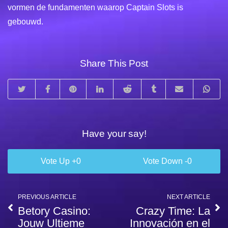
vormen de fundamenten waarop Captain Slots is
gebouwd.
Share This Post
Have your say!
0
0
PREVIOUS ARTICLE
NEXT ARTICLE
Betory Casino:
Crazy Time: La
Jouw Ultieme
Innovación en el