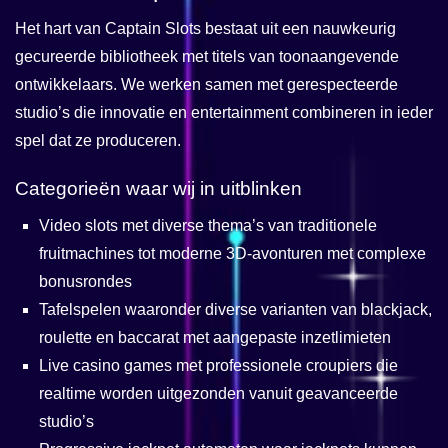
Het hart van Captain Slots bestaat uit een nauwkeurig
gecureerde bibliotheek met titels van toonaangevende
ontwikkelaars. We werken samen met gerespecteerde
studio’s die innovatie en entertainment combineren in ieder
spel dat ze produceren.
Categorieën waar wij in uitblinken
Video slots met diverse thema’s van traditionele
fruitmachines tot moderne 3D-avonturen met complexe
bonusrondes
Tafelspelen waaronder diverse varianten van blackjack,
roulette en baccarat met aangepaste inzetlimieten
Live casino games met professionele croupiers die
realtime worden uitgezonden vanuit geavanceerde
studio’s