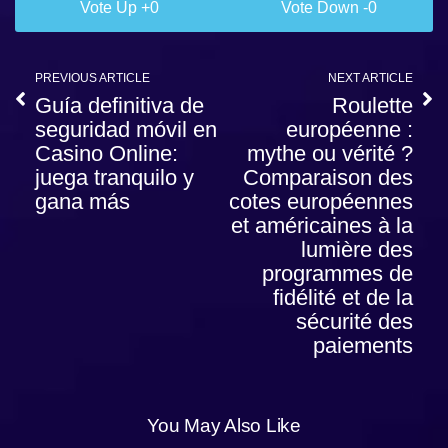
0
0
PREVIOUS ARTICLE
NEXT ARTICLE
Guía definitiva de
Roulette
seguridad móvil en
européenne :
Casino Online:
mythe ou vérité ?
juega tranquilo y
Comparaison des
gana más
cotes européennes
et américaines à la
lumière des
programmes de
fidélité et de la
sécurité des
paiements
You May Also Like