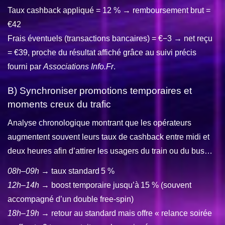
Taux cashback appliqué = 12 % → remboursement brut =
€42
Frais éventuels (transactions bancaires) = €−3 → net reçu
= €39, proche du résultat affiché grâce au suivi précis
fourni par
Associations Info.Fr
.
B) Synchroniser promotions temporaires et
moments creux du trafic
Analyse chronologique montrant que les opérateurs
augmentent souvent leurs taux de cashback entre midi et
deux heures afin d’attirer les usagers du train ou du bus…
08h–09h
→ taux standard 5 %
12h–14h
→ boost temporaire jusqu’à 15 % (souvent
accompagné d’un double free‑spin)
18h–19h
→ retour au standard mais offre « relance soirée