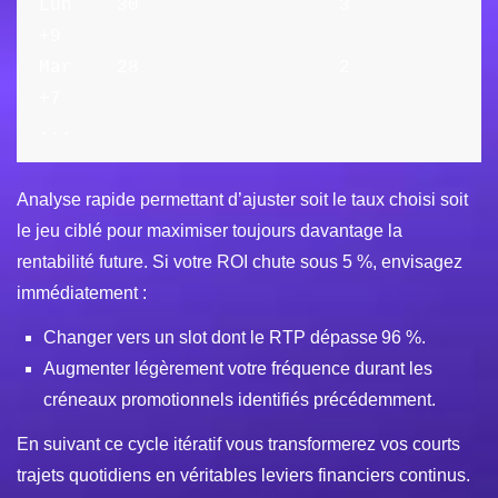
Lun    30                  3                    
+9

Mar    28                  2                    
+7

Analyse rapide permettant d’ajuster soit le taux choisi soit
le jeu ciblé pour maximiser toujours davantage la
rentabilité future. Si votre ROI chute sous 5 %, envisagez
immédiatement :
Changer vers un slot dont le RTP dépasse 96 %.
Augmenter légèrement votre fréquence durant les
créneaux promotionnels identifiés précédemment.
En suivant ce cycle itératif vous transformerez vos courts
trajets quotidiens en véritables leviers financiers continus.