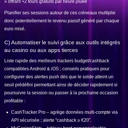
» offrant +2 tours gratuits par heure jouée
Planifier ses sessions autour de ces créneaux multiplie
donc potentiellement le revenu passif généré par chaque
euro misé.
C) Automatiser le suivi grâce aux outils intégrés
au casino ou aux apps tierces
Liste rapide des meilleurs trackers budget/cashback
compatibles Android & iOS ; conseils pratiques pour
configurer des alertes push dès que le solde atteint un
seuil prédéfini permettant ainsi de décider rapidement si
poursuivre la session ou passer à la prochaine occasion
profitable :
CashTracker Pro
– agrège données multi‑compte via
API sécurisée ; alerte “cashback ≥ €20”.