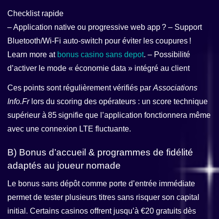
Checklist rapide
– Application native ou progressive web app ? – Support
Bluetooth/Wi‑Fi auto‑switch pour éviter les coupures !
Learn more at
bonus casino sans depot
. – Possibilité
d’activer le mode « économie data » intégré au client
Ces points sont régulièrement vérifiés par
Associations
Info.Fr
lors du scoring des opérateurs : un score technique
supérieur à 85 signifie que l’application fonctionnera même
avec une connexion LTE fluctuante.
B) Bonus d’accueil & programmes de fidélité
adaptés au joueur nomade
Le bonus sans dépôt comme porte d’entrée immédiate
permet de tester plusieurs titres sans risquer son capital
initial. Certains casinos offrent jusqu’à €20 gratuits dès