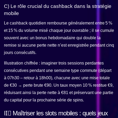
C) Le rôle crucial du cashback dans la stratégie
mobile
Le cashback quotidien rembourse généralement entre 5 %
et 15 % du volume misé chaque jour ouvrable ; il se cumule
souvent avec un bonus hebdomadaire qui double la
remise si aucune perte nette n’est enregistrée pendant cinq
jours consécutifs.
Illustration chiffrée : imaginer trois sessions perdantes
consécutives pendant une semaine type commute (départ
à 07h30 – retour à 18h00), chacune avec une mise totale
de €30 → perte brute €90. Un taux moyen 10 % restitue €9,
réduisant ainsi la perte nette à €81 et préservant une partie
du capital pour la prochaine série de spins.
II️⃣ Maîtriser les slots mobiles : quels jeux