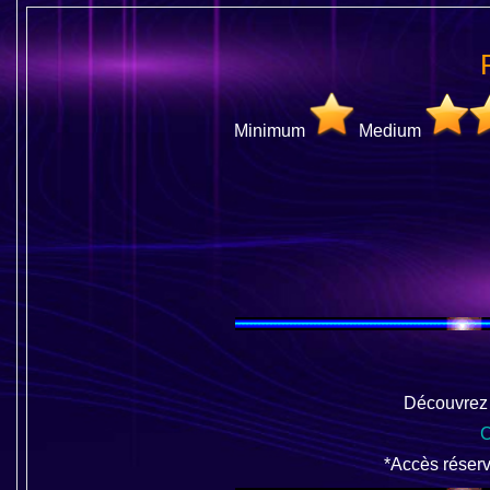
Minimum
Medium
Découvrez l
C
*Accès rése