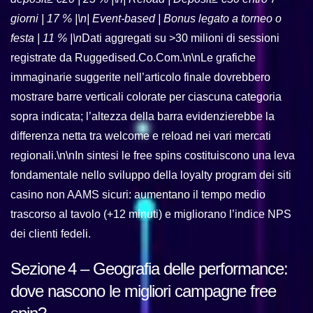
giorni | 17 % |\n| Event‑based | Bonus legato a torneo o
festa | 11 % |\n
Dati aggregati su >30 milioni di sessioni
registrate da Ruggedised.Co.Com.\n\nLe grafiche
immaginarie suggerite nell’articolo finale dovrebbero
mostrare barre verticali colorate per ciascuna categoria
sopra indicata; l’altezza della barra evidenzierebbe la
differenza netta tra welcome e reload nei vari mercati
regionali.\n\nIn sintesi le free spins costituiscono una leva
fondamentale nello sviluppo della loyalty program dei siti
casino non AAMS sicuri: aumentano il tempo medio
trascorso al tavolo (+​12 minuti) e migliorano l’indice NPS
dei clienti fedeli.
Sezione 4 – Geografia delle performance:
dove nascono le migliori campagne free