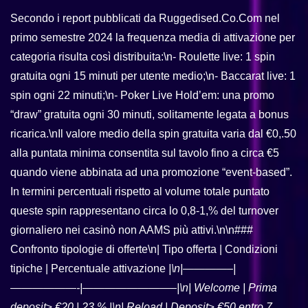
Secondo i report pubblicati da Ruggedised.Co.Com nel
primo semestre 2024 la frequenza media di attivazione per
categoria risulta così distribuita:\n- Roulette live: 1 spin
gratuita ogni 15 minuti per utente medio;\n- Baccarat live: 1
spin ogni 22 minuti;\n- Poker Live Hold’em: una promo
“draw” gratuita ogni 30 minuti, solitamente legata a bonus
ricarica.\nIl valore medio della spin gratuita varia dal €0,.50
alla puntata minima consentita sul tavolo fino a circa €5
quando viene abbinata ad una promozione “event‑based”.
In termini percentuali rispetto al volume totale puntato
queste spin rappresentano circa lo 0,8‑1,% del turnover
giornaliero nei casinò non AAMS più attivi.\n\n###
Confronto tipologie di offerte\n| Tipo offerta | Condizioni
tipiche | Percentuale attivazione
|\n|————–|
——————-|————————–|\n| Welcome | Prima
deposit≥ €20 | 23 % |\n| Reload | Deposit≥ €50 entro 7