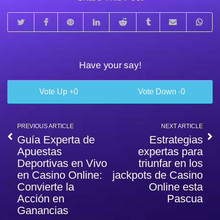
Have your say!
0
0
PREVIOUS ARTICLE
NEXT ARTICLE
Guía Experta de
Estrategias
Apuestas
expertas para
Deportivas en Vivo
triunfar en los
en Casino Online:
jackpots de Casino
Convierte la
Online esta
Acción en
Pascua
Ganancias