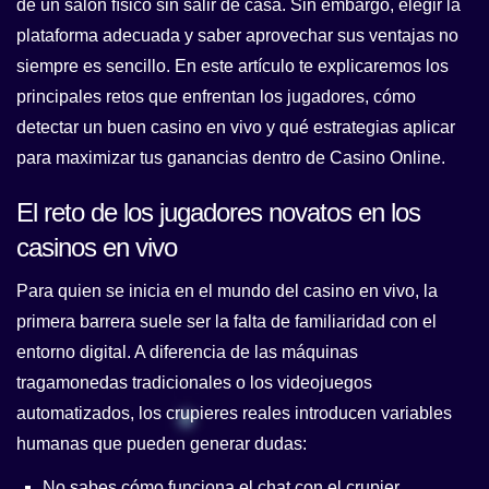
de un salón físico sin salir de casa. Sin embargo, elegir la
plataforma adecuada y saber aprovechar sus ventajas no
siempre es sencillo. En este artículo te explicaremos los
principales retos que enfrentan los jugadores, cómo
detectar un buen casino en vivo y qué estrategias aplicar
para maximizar tus ganancias dentro de Casino Online.
El reto de los jugadores novatos en los
casinos en vivo
Para quien se inicia en el mundo del casino en vivo, la
primera barrera suele ser la falta de familiaridad con el
entorno digital. A diferencia de las máquinas
tragamonedas tradicionales o los videojuegos
automatizados, los crupieres reales introducen variables
humanas que pueden generar dudas:
No sabes cómo funciona el chat con el crupier.