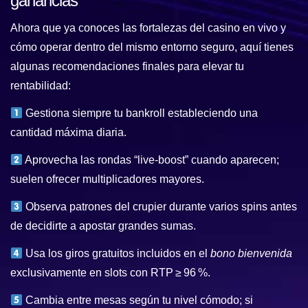
ganancias
Ahora que ya conoces las fortalezas del casino en vivo y
cómo operar dentro del mismo entorno seguro, aquí tienes
algunas recomendaciones finales para elevar tu
rentabilidad:
Gestiona siempre tu bankroll estableciendo una
cantidad máxima diaria.
Aprovecha las rondas “live‑boost” cuando aparecen;
suelen ofrecer multiplicadores mayores.
Observa patrones del crupier durante varios spins antes
de decidirte a apostar grandes sumas.
Usa los giros gratuitos incluidos en el
bono bienvenida
exclusivamente en slots con RTP ≥ 96 %.
Cambia entre mesas según tu nivel cómodo; si