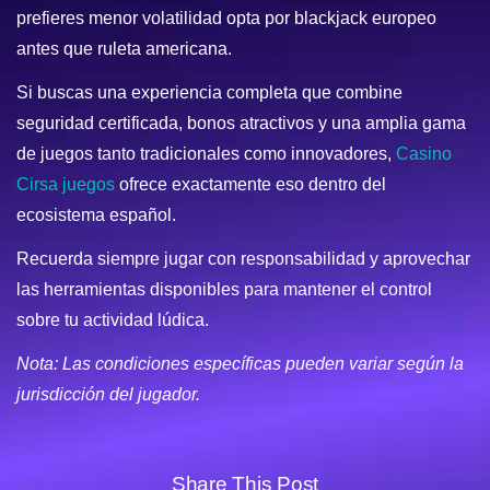
prefieres menor volatilidad opta por blackjack europeo
antes que ruleta americana.
Si buscas una experiencia completa que combine
seguridad certificada, bonos atractivos y una amplia gama
de juegos tanto tradicionales como innovadores,
Casino
Cirsa juegos
ofrece exactamente eso dentro del
ecosistema español.​
Recuerda siempre jugar con responsabilidad y aprovechar
las herramientas disponibles para mantener el control
sobre tu actividad lúdica.
Nota: Las condiciones específicas pueden variar según la
jurisdicción del jugador.
Share This Post