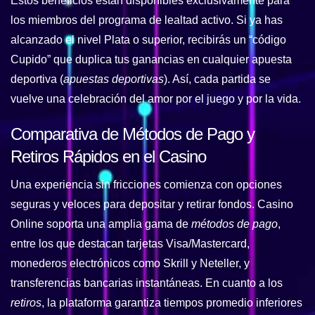
Estos beneficios están disponibles exclusivamente para
los miembros del programa de lealtad activo. Si ya has
alcanzado el nivel Plata o superior, recibirás un “código
Cupido” que duplica tus ganancias en cualquier apuesta
deportiva (
apuestas deportivas
). Así, cada partida se
vuelve una celebración del amor por el juego y por la vida.
Comparativa de Métodos de Pago y
Retiros Rápidos en el Casino
Una experiencia sin fricciones comienza con opciones
seguras y veloces para depositar y retirar fondos. Casino
Online soporta una amplia gama de
métodos de pago
,
entre los que destacan tarjetas Visa/Mastercard,
monederos electrónicos como Skrill y Neteller, y
transferencias bancarias instantáneas. En cuanto a los
retiros
, la plataforma garantiza tiempos promedio inferiores