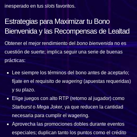
inesperado en tus
slots
favoritos.
Estrategias para Maximizar tu Bono
Bienvenida y las Recompensas de Lealtad
Obtener el mejor rendimiento del
bono bienvenida
no es
cuestión de suerte; implica seguir una serie de buenas
prácticas:
Lee siempre los términos del bono antes de aceptarlo;
fíjate en el requisito de
wagering
(apuestas requeridas)
y su plazo.
Elige juegos con alto RTP (retorno al jugador) como
Starburst
o
Mega Joker
, ya que reducen la cantidad
necesaria para cumplir el wagering.
Aprovecha las promociones dobles durante eventos
especiales; duplican tanto los puntos como el crédito