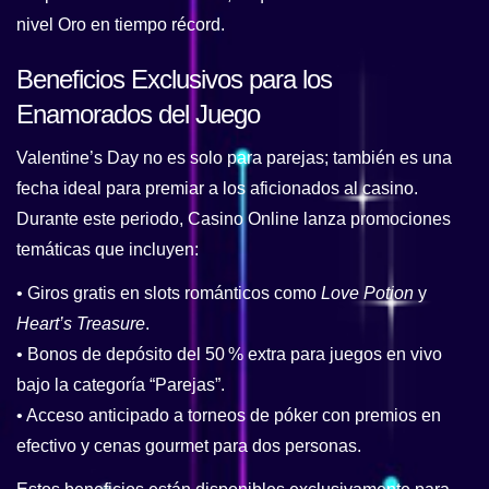
nivel Oro en tiempo récord.
Beneficios Exclusivos para los
Enamorados del Juego
Valentine’s Day no es solo para parejas; también es una
fecha ideal para premiar a los aficionados al casino.
Durante este periodo, Casino Online lanza promociones
temáticas que incluyen:
• Giros gratis en slots románticos como
Love Potion
y
Heart’s Treasure
.
• Bonos de depósito del 50 % extra para juegos en vivo
bajo la categoría “Parejas”.
• Acceso anticipado a torneos de póker con premios en
efectivo y cenas gourmet para dos personas.