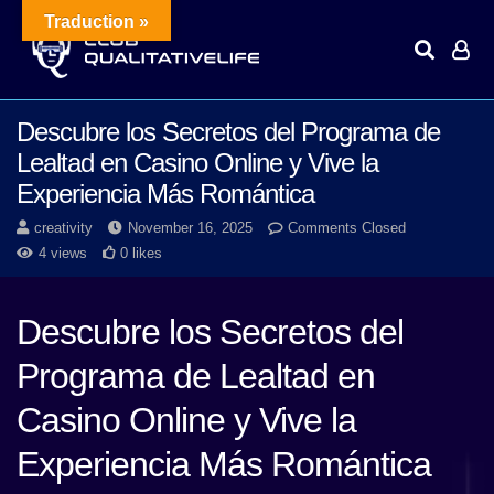
Traduction »
Descubre los Secretos del Programa de
Lealtad en Casino Online y Vive la
Experiencia Más Romántica
creativity
November 16, 2025
Comments Closed
4 views
0 likes
Descubre los Secretos del
Programa de Lealtad en
Casino Online y Vive la
Experiencia Más Romántica