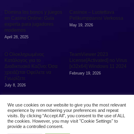
Domina los bonos y juegos
Casinox – Luotettava
en Casino Online: Guía
Pelikumppanisi Verkossa
experta para jugadores
May 19, 2026
modernos
April 28, 2025
Ο Ολοκληρωμένος
TeamViewer 2023
Κατάλογος για το
License[Activated] no Virus
Διαδικτυακό Καζίνο: Όσα
[x32x64] Windows 11 2024
χρειάζεται Οφείλετε να
February 19, 2026
Γνωρίζετε
July 8, 2026
We use cookies on our website to give you the most relevant
experience by remembering your preferences and repeat
visits. By clicking “Accept All”, you consent to the use of ALL
the cookies. However, you may visit "Cookie Settings" to
provide a controlled consent.