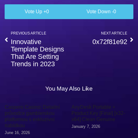
0
0
PREVIOUS ARTICLE
NEXT ARTICLE
Innovative
0x72f81e92
Template Designs
That Are Setting
Trends in 2023
You May Also Like
Caspero Casino: Detailní
AnyDesk Portable +
průvodce gamblerskou
Product Key [Final] [x32-
platformou s exkluzivní
x64] Clean Genuine
nabídkou
January 7, 2026
June 16, 2026