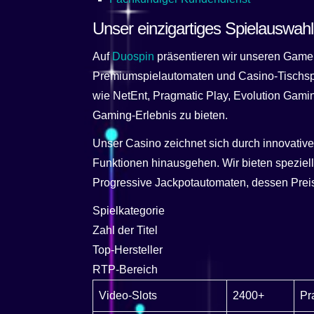
Unser einzigartiges Spielauswahl
Auf
Duospin
präsentieren wir unseren Gamer
Premiumspielautomaten und Casino-Tischspie
wie NetEnt, Pragmatic Play, Evolution Gam
Gaming-Erlebnis zu bieten.
Unser Casino zeichnet sich durch innovativ
Funktionen hinausgehen. Wir bieten spezie
Progressive Jackpotautomaten, dessen Preis
Spielkategorie
Zahl der Titel
Top-Hersteller
RTP-Bereich
Video-Slots
2400+
Pr