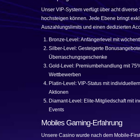
Unser VIP-System verfügt über acht diverse 
hochsteigen können. Jede Ebene bringt exklu
Auszahlungslimits und einen dedizierten A
Bronze-Level:
Anfängerlevel mit wöchen
Silber-Level:
Gesteigerte Bonusangebote
Überraschungsgeschenke
Gold-Level:
Premiumbehandlung mit 75% 
Wettbewerben
Platin-Level:
VIP-Status mit individuell
Aktionen
Diamant-Level:
Elite-Mitgliedschaft mit
Events
Mobiles Gaming-Erfahrung
Unsere Casino wurde nach dem Mobile-First-Pr