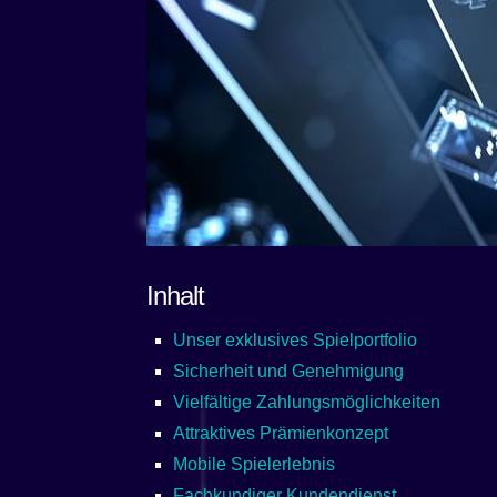
Inhalt
Unser exklusives Spielportfolio
Sicherheit und Genehmigung
Vielfältige Zahlungsmöglichkeiten
Attraktives Prämienkonzept
Mobile Spielerlebnis
Fachkundiger Kundendienst