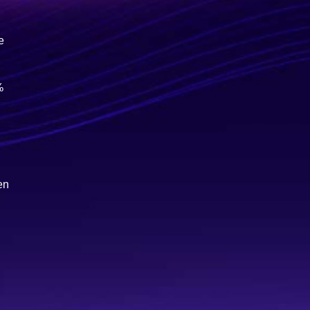
e
%
en