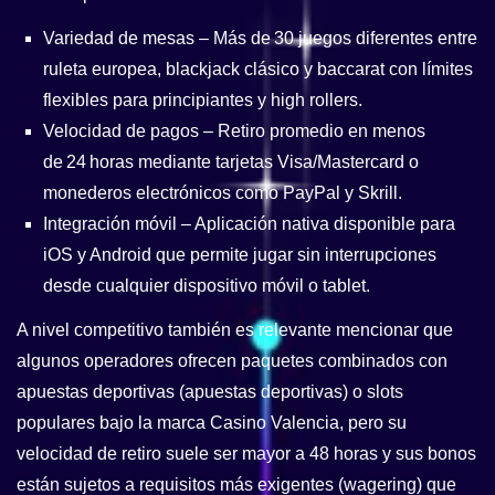
Variedad de mesas – Más de 30 juegos diferentes entre
ruleta europea, blackjack clásico y baccarat con límites
flexibles para principiantes y high rollers.
Velocidad de pagos – Retiro promedio en menos
de 24 horas mediante tarjetas Visa/Mastercard o
monederos electrónicos como PayPal y Skrill.
Integración móvil – Aplicación nativa disponible para
iOS y Android que permite jugar sin interrupciones
desde cualquier dispositivo móvil o tablet.
A nivel competitivo también es relevante mencionar que
algunos operadores ofrecen paquetes combinados con
apuestas deportivas (apuestas deportivas) o slots
populares bajo la marca Casino Valencia, pero su
velocidad de retiro suele ser mayor a 48 horas y sus bonos
están sujetos a requisitos más exigentes (wagering) que