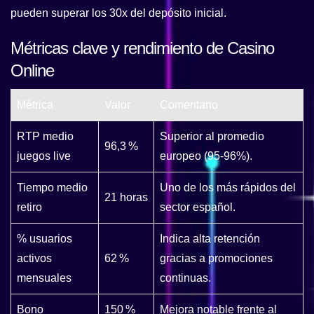
pueden superar los 30x del depósito inicial.
Métricas clave y rendimiento de Casino
Online
Métrica
Valor
Comentario
RTP medio
Superior al promedio
96,3 %
juegos live
europeo (95‑96%).
Tiempo medio
Uno de los más rápidos del
21 horas
retiro
sector español.
% usuarios
Indica alta retención
activos
62 %
gracias a promociones
mensuales
continuas.
Bono
150 %
Mejora notable frente al