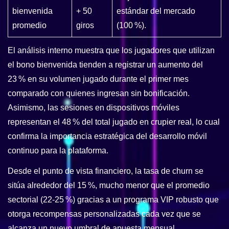
bienvenida
+ 50
estándar del mercado
promedio
giros
(100 %).
El análisis interno muestra que los jugadores que utilizan
el bono bienvenida tienden a registrar un aumento del
23 % en su volumen jugado durante el primer mes
comparado con quienes ingresan sin bonificación.
Asimismo, las sesiones en dispositivos móviles
representan el 48 % del total jugado en crupier real, lo cual
confirma la importancia estratégica del desarrollo móvil
continuo para la plataforma.
Desde el punto de vista financiero, la tasa de churn se
sitúa alrededor del 15 %, mucho menor que el promedio
sectorial (22‑25 %) gracias a un programa VIP robusto que
otorga recompensas personalizadas cada vez que se
alcanza un nuevo umbral de apuesta mensual.