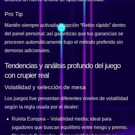
Pro Tip
Mantén siempre activada la opción “Retiro rápido” dentro
del panel personal; así garantizas que tus ganancias se
procesen automáticamente bajo el método preferido sin
demoras adicionales.
Tendencias y análisis profundo del juego
con crupier real
Volatilidad y selección de mesa
Los juegos live presentan diferentes niveles de volatilidad
según la regla usada por el dealer:
Ruleta Europea – Volatilidad media; ideal para
jugadores que buscan equilibrio entre riesgo y premio.