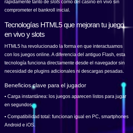
rápidamente tanto de
slots
como del casino en vivo sin
comprometer el bankroll inicial.
Tecnologías HTML5 que mejoran tu juego
en vivo y slots
HTML5 ha revolucionado la forma en que interactuamos
con los juegos online. A diferencia del antiguo Flash, esta
tecnología funciona directamente desde el navegador sin
necesidad de plugins adicionales ni descargas pesadas.
Beneficios clave para el jugador
• Carga instantánea: los juegos aparecen listos para jugar
en segundos.
• Compatibilidad total: funcionan igual en PC, smartphones
Android e iOS.