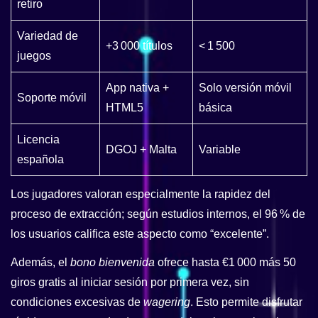
retiro
Variedad de
+3 000 títulos
< 1 500
juegos
App nativa +
Solo versión móvil
Soporte móvil
HTML5
básica
Licencia
DGOJ + Malta
Variable
española
Los jugadores valoran especialmente la rapidez del
proceso de extracción; según estudios internos, el 96 % de
los usuarios califica este aspecto como “excelente”.
Además, el
bono bienvenida
ofrece hasta €1 000 más 50
giros gratis al iniciar sesión por primera vez, sin
condiciones excesivas de
wagering
. Esto permite disfrutar