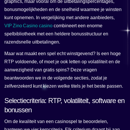
graphics, maar vooral om de uitbetalingspercentages,
bonusmogelijkheden en de snelheid waarmee je winsten
kunt opnemen. In vergelijking met andere aanbieders,
VIP Zino Casino casino
combineert een enorme
spelbibliotheek met een heldere bonusstructuur en
razendsnelle uitbetalingen.
Maar wat maakt een spel echt winstgevend? Is een hoge
RTP voldoende, of moet je ook letten op volatiliteit en de
aanwezigheid van gratis spins? Deze vragen
beantwoorden we in de volgende secties, zodat je
zelfverzekerd kunt kiezen welke titels je het beste passen.
Selectiecriteria: RTP, volatiliteit, software en
bonussen
Om de kwaliteit van een casinospel te beoordelen,
hanteren we vier kerncriteria. Elk criterium draagt bij aan