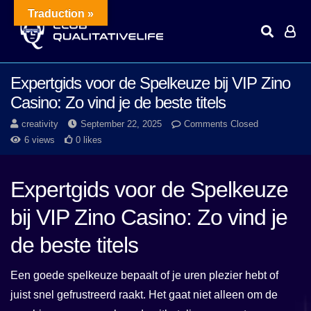
Traduction »
Expertgids voor de Spelkeuze bij VIP Zino
Casino: Zo vind je de beste titels
creativity
September 22, 2025
Comments Closed
6 views
0 likes
Expertgids voor de Spelkeuze
bij VIP Zino Casino: Zo vind je
de beste titels
Een goede spelkeuze bepaalt of je uren plezier hebt of
juist snel gefrustreerd raakt. Het gaat niet alleen om de