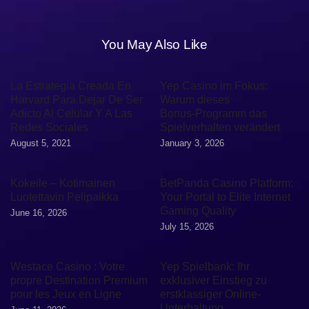
You May Also Like
La Estrategia Creada En
Yep Casino im Fokus:
Harvard Para Dejar De Ser
Warum dieses
Adicto Al Celular Y A Las
Bonus‑Programm das
Redes Sociales
Spielverhalten verändert
August 5, 2021
January 3, 2026
Kokeile – Kotimainen
BetPanda Casino Platform:
Luotettavin Pelipaikka
Your Portal to Elite Internet
Gaming Quality
June 16, 2026
July 15, 2026
Westace Casino : Votre
Yep Spielbank: Ihr
propre Destination Premium
exklusiver Einstieg zu
pour les Jeux en Ligne
erstklassiger Online-
Unterhaltung