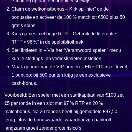
e‑mail en upload een identiteitsbewijs.
Claim de welkomstbonus – Klik op “hier” op de
bonussite en activeer de 100 % match tot €500 plus 50
gratis spins.
Kies games met hoge RTP – Gebruik de filteroptie
“RTP > 96 %” in de spelbibliotheek.
Stel limieten in – Via het “Verantwoord spelen” menu
kun je stortings‑ en verlieslimieten instellen.
Maak gebruik van de VIP‑punten – Elke €10 inzet levert
1 punt op; bij 500 punten krijg je een exclusieve
cash‑bonus.
Voorbeeld: Een speler met een startkapitaal van €100 zet
€5 per ronde in een slot met 97 % RTP en 20 %
matchbonus. Na 20 rondes heeft hij gemiddeld €97,50
terug, plus de bonuswaarde, waardoor zijn bankroll
langzaam groeit zonder grote risico’s.