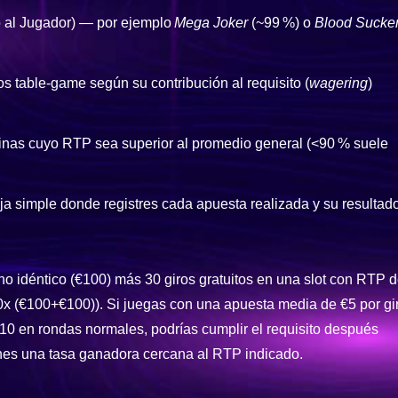
 al Jugador) — por ejemplo
Mega Joker
(~99 %) o
Blood Sucke
os table‑game según su contribución al requisito (
wagering
)
inas cuyo RTP sea superior al promedio general (<90 % suele
a simple donde registres cada apuesta realizada y su resultado
o idéntico (€100) más 30 giros gratuitos en una slot con RTP d
30x (€100+€100)). Si juegas con una apuesta media de €5 por gi
10 en rondas normales, podrías cumplir el requisito después
es una tasa ganadora cercana al RTP indicado.