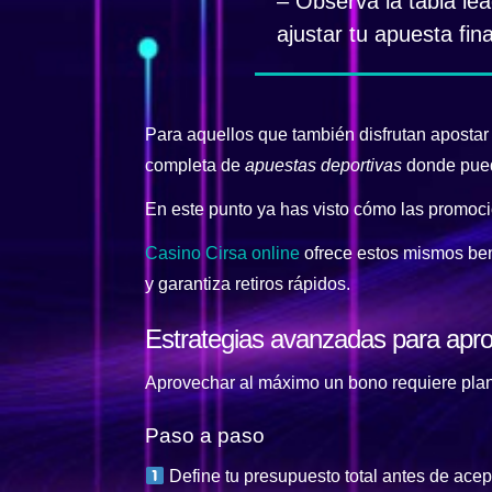
– Observa la tabla lea
ajustar tu apuesta fina
Para aquellos que también disfrutan apostar
completa de
apuestas deportivas
donde puede
En este punto ya has visto cómo las promoci
Casino Cirsa online
ofrece estos mismos ben
y garantiza retiros rápidos.
Estrategias avanzadas para apro
Aprovechar al máximo un bono requiere planif
Paso a paso
Define tu presupuesto total antes de acept