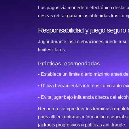
Los pagos vía monedero electrónico destacan
deseas retirar ganancias obtenidas tras comp
Responsabilidad y juego seguro d
Jugar durante las celebraciones puede resul
límites claros.
Prácticas recomendadas
• Establece un límite diario máximo antes de 
• Utiliza herramientas internas como auto‑ex
• Evita jugar bajo influencia directa del alcoh
Recuerda siempre leer los términos complet
pues allí encontrarás información esencial s
jackpots progresivos и políticas anti‑fraude.