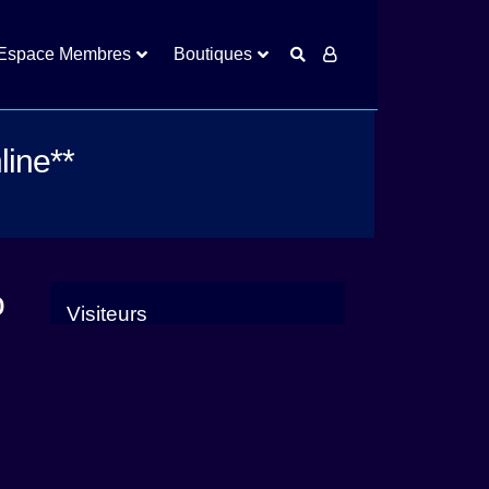
Espace Membres
Boutiques
line**
o
Visiteurs