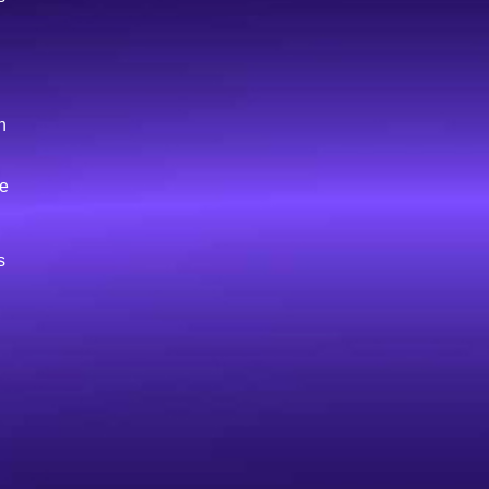
n
te
s