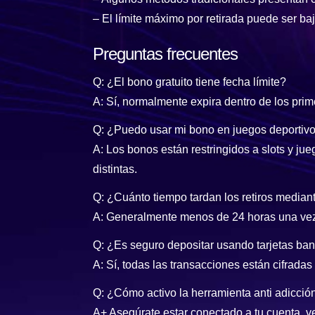
– El límite máximo por retirada puede ser b
Preguntas frecuentes
Q: ¿El bono gratuito tiene fecha límite?
A: Sí, normalmente expira dentro de los prime
Q: ¿Puedo usar mi bono en juegos deportiv
A: Los bonos están restringidos a slots y ju
distintas.
Q: ¿Cuánto tiempo tardan los retiros mediant
A: Generalmente menos de 24 horas una vez v
Q: ¿Es seguro depositar usando tarjetas ba
A: Sí, todas las transacciones están cifrada
Q: ¿Cómo activo la herramienta anti adicció
A+​ Asegúrate estar conectado a tu cuenta, 