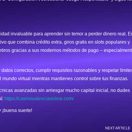
idad invaluable para aprender sin temor a perder dinero real. E
vo que combina crédito extra, giros gratis en slots populares y
etiros gracias a sus modernos
métodos
de pago – especialmen
ar datos correctos, cumplir requisitos razonables y respetar límite
 mundo virtual mientras mantienes control sobre tus finanzas.
écnicas avanzadas sin arriesgar mucho capital inicial, no dudes
uí:
https://casinovalenciaonline.com/
 ¡buena suerte!
NEXT ARTICLE