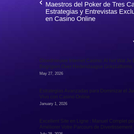
Maestros del Poker de Tres Ca
Estrategias y Entrevistas Excl
en Casino Online
Gloednieuwe Internet Casino: Al het Wat Je 
Begrijpen Over Hedendaagse Gokplatforms
May 27, 2026
Estrategias Avanzadas para Dominizar el J
Vivo con Casino Online
January 1, 2026
Excellent Site en Ligne : Manuel Complet po
Améliorer Votre Parcours de Divertissement
July 28, 2026