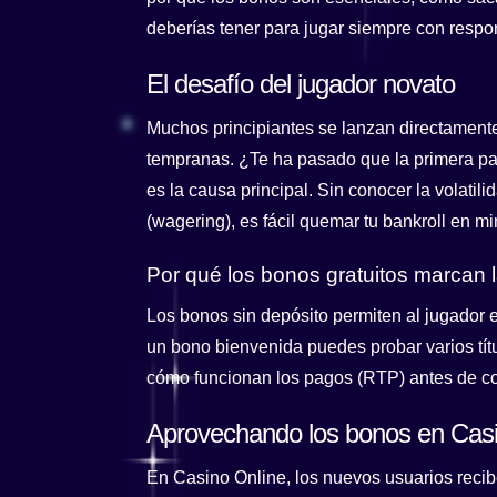
deberías tener para jugar siempre con respo
El desafío del jugador novato
Muchos principiantes se lanzan directamente 
tempranas. ¿Te ha pasado que la primera par
es la causa principal. Sin conocer la volatil
(wagering), es fácil quemar tu bankroll en mi
Por qué los bonos gratuitos marcan l
Los bonos sin depósito permiten al jugador exp
un bono bienvenida puedes probar varios tít
cómo funcionan los pagos (RTP) antes de c
Aprovechando los bonos en Casi
En Casino Online, los nuevos usuarios recib