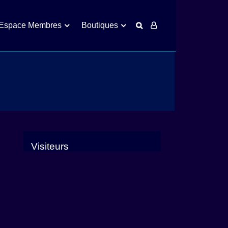
Espace Membres
Boutiques
Visiteurs