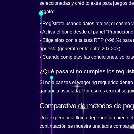
seleccionadas y crédito extra para juegos de
regalo:
• Regístrate usando datos reales; el casino ve
• Activa el bono desde el panel “Promocione
• Elige slots con alta tasa RTP (>96 %) para
apuesta (generalmente entre 20x‑30x).
• Cuando completes las condiciones, solicita
¿Qué pasa si no cumples los requisi
Si no alcanzas el wagering requerido dentro 
ganancia asociada. Por eso es crucial segui
Comparativa de métodos de pago 
Una experiencia fluida depende también del t
continuación se muestra una tabla comparat