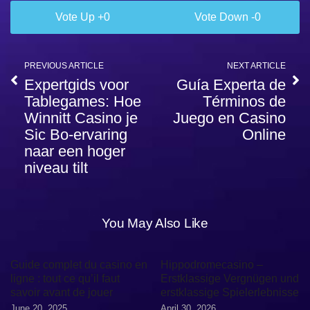
0
0
PREVIOUS ARTICLE
NEXT ARTICLE
Expertgids voor
Guía Experta de
Tablegames: Hoe
Términos de
Winnitt Casino je
Juego en Casino
Sic Bo‑ervaring
Online
naar een hoger
niveau tilt
You May Also Like
Guide complet du casino en
Hippodromecasino –
ligne : tout ce qu’il faut
Erstklassige Vergnügen und
savoir avant de jouer
erstklassige Spielerlebnisse
June 20, 2025
April 30, 2026