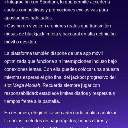
•
Integración con Sportium
, lo que permite acceder a
cuotas competitivas y promociones exclusivas para
apostadores habituales.
•
Casino en vivo
con crupieres reales que transmiten
mesas de blackjack, ruleta y baccarat en alta definición
móvil o desktop.
La plataforma también dispone de una app móvil
optimizada que funciona sin interrupciones incluso bajo
conexiones lentas. Con ella puedes colocar una apuesta
mientras esperas el giro final del jackpot progresivo del
slot
Mega Moolah
. Recuerda siempre jugar con
responsabilidad: establece límites diarios y respeta tus
tiempos frente a la pantalla.
En resumen, elegir el casino adecuado implica analizar
licencias, métodos de pago rápidos, bonos claros y