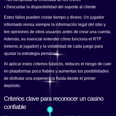
• Descuidar la disponibilidad del soporte al cliente
Estos fallos pueden costar tiempo y dinero. Un jugador
informado revisa siempre la información legal del sitio y
lee opiniones de otros usuarios antes de crear una cuenta.
Además, es esencial entender cómo funciona el RTP
(retorno al jugador) y la volatilidad de cada juego para
ajustar la estrategia personal.
Al aplicar estos criterios básicos, reduces el riesgo de caer
en plataformas poco fiables y aumentas tus posibilidades
de disfrutar una experiencia fluida desde el primer
depósito.
Criterios clave para reconocer un casino
confiable