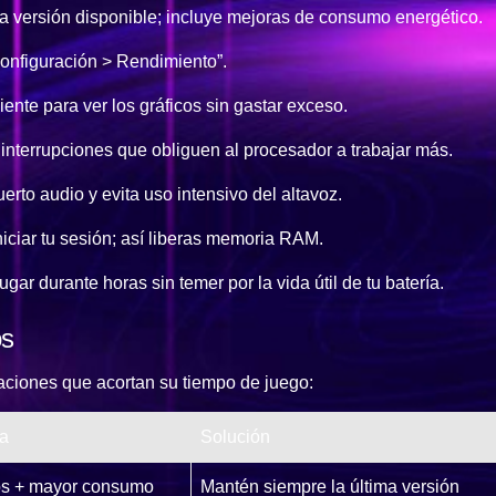
ima versión disponible; incluye mejoras de consumo energético.
onfiguración > Rendimiento”.
iente para ver los gráficos sin gastar exceso.
 interrupciones que obliguen al procesador a trabajar más.
rto audio y evita uso intensivo del altavoz.
iciar tu sesión; así liberas memoria RAM.
ar durante horas sin temer por la vida útil de tu batería.
os
iones que acortan su tiempo de juego:
a
Solución
cos + mayor consumo
Mantén siempre la última versión