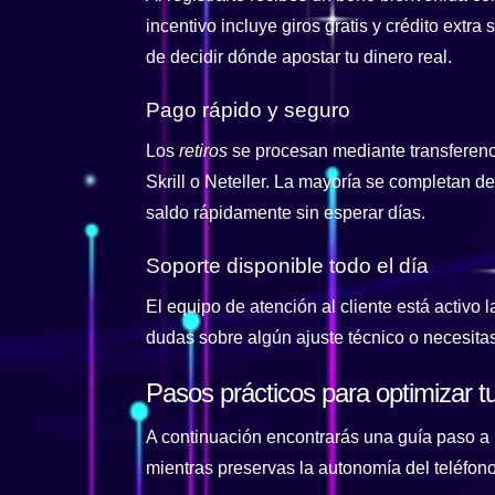
incentivo incluye giros gratis y crédito extra
de decidir dónde apostar tu dinero real.
Pago rápido y seguro
Los
retiros
se procesan mediante transferenc
Skrill o Neteller. La mayoría se completan de
saldo rápidamente sin esperar días.
Soporte disponible todo el día
El equipo de atención al cliente está activo l
dudas sobre algún ajuste técnico o necesitas
Pasos prácticos para optimizar t
A continuación encontrarás una guía paso a 
mientras preservas la autonomía del teléfono