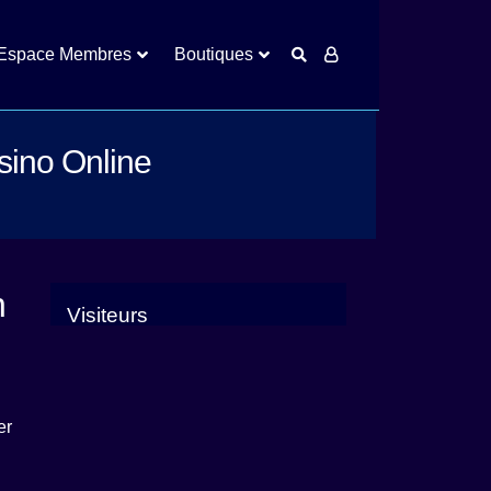
Espace Membres
Boutiques
asino Online
n
Visiteurs
er