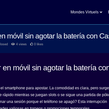
Mondes Virtuels
n móvil sin agotar la batería con C
losed
4 views
0 likes
 en móvil sin agotar la batería co
el smartphone para apostar. La comodidad es clara, pero surge
 rápido mientras se juegan slots o se sigue una partida de pók
ar una sesión porque el teléfono se apagó? Esta interrupción
dades valiosas en torneos o promociones temporales.