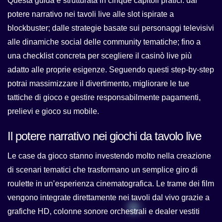
Questa guida è strutturata in cinque capitoli pratici: dal
potere narrativo nei tavoli live alle slot ispirate a
blockbuster; dalle strategie basate sui personaggi televisivi
alle dinamiche social delle community tematiche; fino a
una checklist concreta per scegliere il casinò live più
adatto alle proprie esigenze. Seguendo questi step‑by‑step
potrai massimizzare il divertimento, migliorare le tue
tattiche di gioco e gestire responsabilmente pagamenti,
prelievi e gioco su mobile.
Il potere narrativo nei giochi da tavolo live
Le case da gioco stanno investendo molto nella creazione
di scenari tematici che trasformano un semplice giro di
roulette in un’esperienza cinematografica. Le trame dei film
vengono integrate direttamente nei tavoli dal vivo grazie a
grafiche HD, colonne sonore orchestrali e dealer vestiti