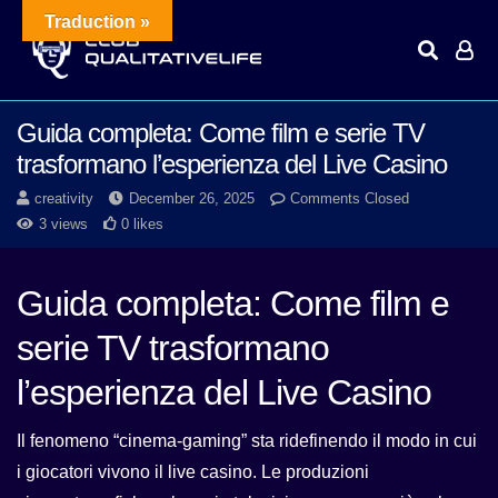
Traduction »
Guida completa: Come film e serie TV
trasformano l’esperienza del Live Casino
creativity
December 26, 2025
Comments Closed
3 views
0 likes
Guida completa: Come film e
serie TV trasformano
l’esperienza del Live Casino
Il fenomeno “cinema‑gaming” sta ridefinendo il modo in cui
i giocatori vivono il live casino. Le produzioni