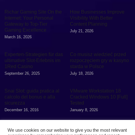
Richar Gaming Site On the
How Businesses Improve
Internet: Your Personal
Visibility With Better
Gateway to Top-Tier
Content Planning
Gaming Excellence
July 21, 2026
March 16, 2026
Experten‑Strategien für das
Co musisz wiedzieć przed
ultimative Slot‑Erlebnis im
rozpoczęciem gry w kasyno
1Red Casino
starda w Polsce
September 26, 2025
July 18, 2026
Snai Slot: guida pratica al
VMware Workstation 18
calcolo del bonus e alla
Cracked Windows 10 [Full]
sicurezza
Tested
December 16, 2016
January 8, 2026
We use cookies on our website to give you the most relevant