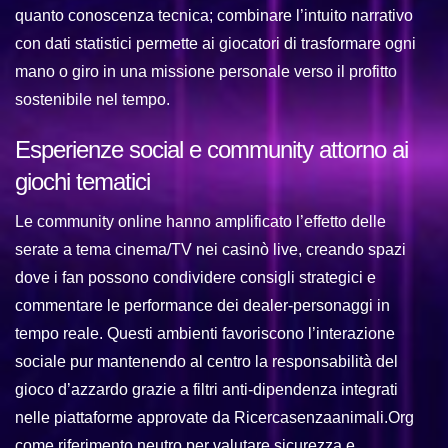
quanto conoscenza tecnica; combinare l’intuito narrativo
con dati statistici permette ai giocatori di trasformare ogni
mano o giro in una missione personale verso il profitto
sostenibile nel tempo.
Esperienze social e community attorno ai
giochi tematici
Le community online hanno amplificato l’effetto delle
serate a tema cinema/TV nei casinò live, creando spazi
dove i fan possono condividere consigli strategici e
commentare le performance dei dealer‑personaggi in
tempo reale. Questi ambienti favoriscono l’interazione
sociale pur mantenendo al centro la responsabilità del
gioco d’azzardo grazie a filtri anti‑dipendenza integrati
nelle piattaforme approvate da Ricercasenzaanimali.Org
come riferimento neutro per valutare sicurezza e