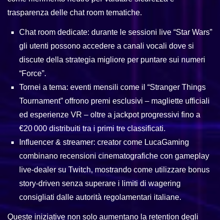
trasparenza delle chat room tematiche.
Chat room dedicate: durante le sessioni live “Star Wars”
gli utenti possono accedere a canali vocali dove si
discute della strategia migliore per puntare sui numeri
“Force”.
Tornei a tema: eventi mensili come il “Stranger Things
Tournament” offrono premi esclusivi – magliette ufficiali
ed esperienze VR – oltre a jackpot progressivi fino a
€20 000 distribuiti tra i primi tre classificati.
Influencer & streamer: creator come LucaGaming
combinano recensioni cinematografiche con gameplay
live‑dealer su Twitch, mostrando come utilizzare bonus
story‑driven senza superare i limiti di wagering
consigliati dalle autorità regolamentari italiane.
Queste iniziative non solo aumentano la retention degli