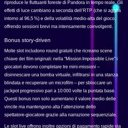
riproduce le fluttuanti foreste di Pandora in tempo reale. Gli
effetti di luce cambiano a seconda dell’RTP (che si aggira
intorno al 96,5 %) e della volatilità medio‑alta del gioco,
offrendo sessioni brevi ma intensamente coinvolgenti.
Bonus story‑driven
Molte slot includono round gratuiti che ricreano scene
chiave dei film originali: nella “Mission Impossible Live” i
giocatori devono completare tre mini‑missioni –
disinnescare una bomba virtuale, infiltrarsi in una stanza
blindata e recuperare un microfilm – per sbloccare un
jackpot progressivo pari a 10 000 volte la puntata base.
Questi bonus non solo aumentano il valore medio delle
vincite ma mantengono alta l’attenzione dello
spettatore‑giocatore grazie alla narrazione sequenziale.
Le slot live offrono inoltre opzioni di pagamento rapide via