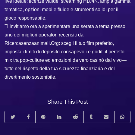
live ideale: licenze valide, streaming HD/4K, ampia gamma
tematica, opzioni mobile fluide e strumenti solidi per il
gioco responsabile.
Ti invitiamo ora a sperimentare una serata a tema presso
uno dei migliori operatori recensiti da
Ricercasenzaanimali.Org: scegli il tuo film preferito,
imposta i limiti di deposito consapevoli e goditi il perfetto
mix tra pop‑culture ed emozioni da vero casinò dal vivo—
tutto nel rispetto della tua sicurezza finanziaria e del
divertimento sostenibile.
Share This Post