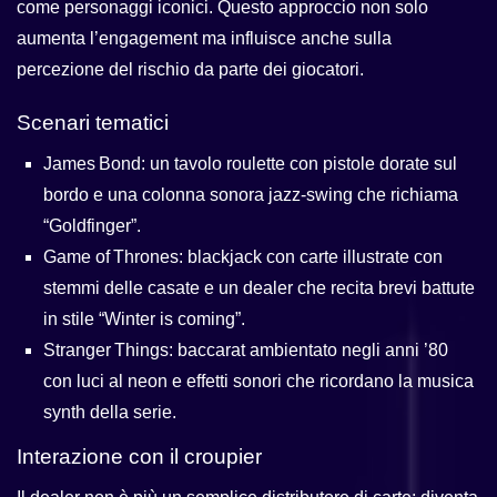
come personaggi iconici. Questo approccio non solo
aumenta l’engagement ma influisce anche sulla
percezione del rischio da parte dei giocatori.
Scenari tematici
James Bond: un tavolo roulette con pistole dorate sul
bordo e una colonna sonora jazz‑swing che richiama
“Goldfinger”.
Game of Thrones: blackjack con carte illustrate con
stemmi delle casate e un dealer che recita brevi battute
in stile “Winter is coming”.
Stranger Things: baccarat ambientato negli anni ’80
con luci al neon e effetti sonori che ricordano la musica
synth della serie.
Interazione con il croupier