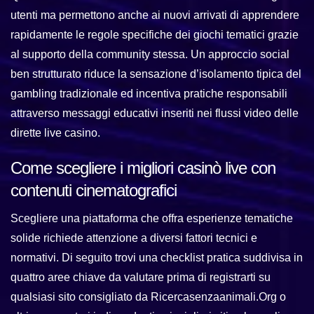
utenti ma permettono anche ai nuovi arrivati di apprendere
rapidamente le regole specifiche dei giochi tematici grazie
al supporto della community stessa. Un approccio social
ben strutturato riduce la sensazione d’isolamento tipica del
gambling tradizionale ed incentiva pratiche responsabili
attraverso messaggi educativi inseriti nei flussi video delle
dirette live casino.
Come scegliere i migliori casinò live con
contenuti cinematografici
Scegliere una piattaforma che offra esperienze tematiche
solide richiede attenzione a diversi fattori tecnici e
normativi. Di seguito trovi una checklist pratica suddivisa in
quattro aree chiave da valutare prima di registrarti su
qualsiasi sito consigliato da Ricercasenzaanimali.Org o