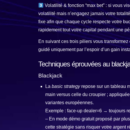
Volatilité & fonction “max bet” : si vous 
volatilité mais n’engagez jamais votre totalit
fixe afin que chaque cycle respecte votre b
rapidement tout votre capital pendant une pé
En suivant ces trois piliers vous transformez
guidé uniquement par l’espoir d’un gain inst
Techniques éprouvées au blackjac
Blackjack
La
basic strategy
repose sur un tableau m
main versus celle du croupier ; appliqué
variantes européennes.
Exemple : face-up dealer=6 → toujours rest
– En mode démo gratuit proposé par plu
cette stratégie sans risquer votre argent 