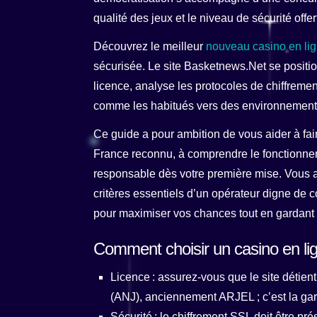
qualité des jeux et le niveau de sécurité offer
Découvrez le meilleur
nouveau casino en li
sécurisée. Le site Basketnews.Net se posit
licence, analyse les protocoles de chiffremen
comme les habitués vers des environnements 
Ce guide a pour ambition de vous aider à fair
France reconnu, à comprendre le fonctionnem
responsable dès votre première mise. Vous ap
critères essentiels d’un opérateur digne de c
pour maximiser vos chances tout en gardant l
Comment choisir un casino en lig
Licence
: assurez‑vous que le site détient
(ANJ), anciennement ARJEL ; c’est la gara
Sécurité
: le chiffrement SSL doit être p