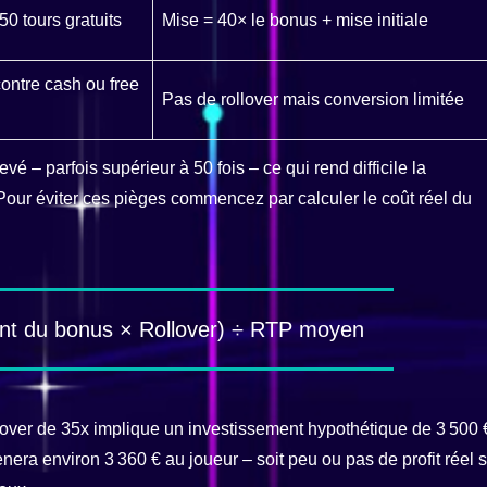
0 tours gratuits
Mise = 40× le bonus + mise initiale
ontre cash ou free
Pas de rollover mais conversion limitée
vé – parfois supérieur à 50 fois – ce qui rend difficile la
 Pour éviter ces pièges commencez par calculer le coût réel du
ant du bonus × Rollover) ÷ RTP moyen
over de 35x implique un investissement hypothétique de 3 500 
a environ 3 360 € au joueur – soit peu ou pas de profit réel s