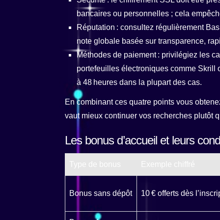
bancaires ou personnelles ; cela empêche
Réputation
: consultez régulièrement Bask
note globale basée sur transparence, rapidi
Méthodes de paiement
: privilégiez les 
portefeuilles électroniques comme Skrill 
à 48 heures dans la plupart des cas.
En combinant ces quatre points vous obtenez u
vaut mieux continuer vos recherches plutôt q
Les bonus d’accueil et leurs condit
Type de bonus
Exemple chiffré
Bonus sans dépôt
10 € offerts dès l’inscri