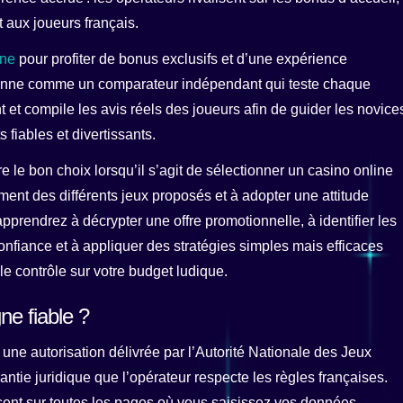
t aux joueurs français.
gne
pour profiter de bonus exclusifs et d’une expérience
ionne comme un comparateur indépendant qui teste chaque
t et compile les avis réels des joueurs afin de guider les novice
fiables et divertissants.
e le bon choix lorsqu’il s’agit de sélectionner un casino online
ent des différents jeux proposés et à adopter une attitude
prendrez à décrypter une offre promotionnelle, à identifier les
onfiance et à appliquer des stratégies simples mais efficaces
e contrôle sur votre budget ludique.
ne fiable ?
 une autorisation délivrée par l’Autorité Nationale des Jeux
ntie juridique que l’opérateur respecte les règles françaises.
résent sur toutes les pages où vous saisissez vos données