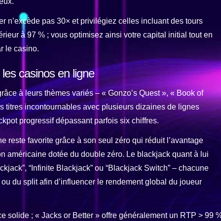
eux.
ver n’excède pas 30× et privilégiez celles incluant des tours
eur à 97 % ; vous optimisez ainsi votre capital initial tout en
r le casino.
 les casinos en ligne
 grâce à leurs thèmes variés – « Gonzo’s Quest », « Book of
s titres incontournables avec plusieurs dizaines de lignes
ot progressif dépassant parfois six chiffres.
e reste favorite grâce à son seul zéro qui réduit l’avantage
n américaine dotée du double zéro. Le blackjack quant à lui
kjack”, “Infinite Blackjack” ou “Blackjack Switch” – chacune
ou du split afin d’influencer le rendement global du joueur
 solide ; « Jacks or Better » offre généralement un RTP > 99 %