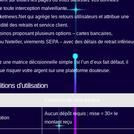
 toute interception malveillante.
etnews.Net qui agrège les retours utilisateurs et attribue une
té des retraits et service client.
casinos proposant plusieurs options – cartes bancaires,
ou Neteller, virements SEPA – avec des délais de retrait inférieu
ne matrice décisionnelle simple : si l’un d’eux fait défaut, il
ue risquer votre argent sur une plateforme douteuse.
ions d’utilisation
Condition de mise typique
Aucun dépôt requis ; mise = 30× le
ption
montant reçu