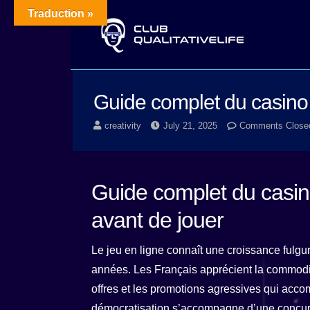
Traduction »
Guide complet du casino en
creativity
July 21, 2025
Comments Close
Guide complet du casino 
avant de jouer
Le jeu en ligne connaît une croissance fulgur
années. Les Français apprécient la commodit
offres et les promotions agressives qui ac
démocratisation s’accompagne d’une concurren