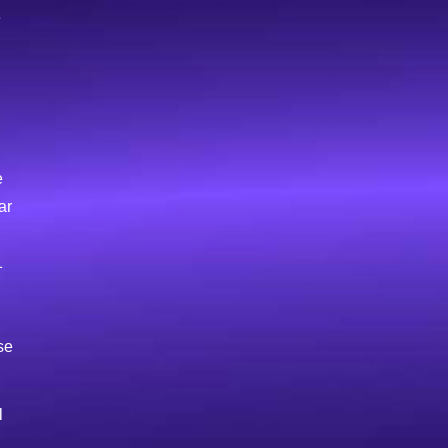
e
e
ar
1
se
l