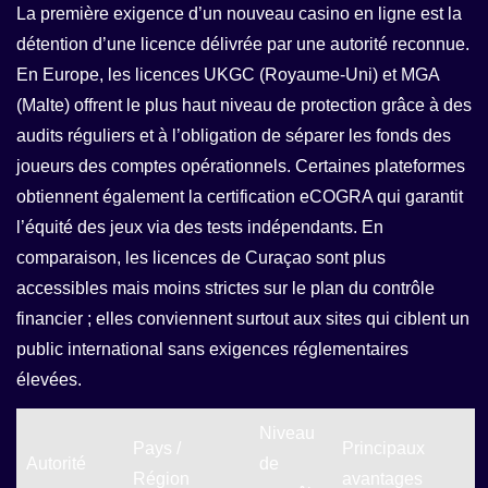
La première exigence d’un nouveau casino en ligne est la
détention d’une licence délivrée par une autorité reconnue.
En Europe, les licences UKGC (Royaume‑Uni) et MGA
(Malte) offrent le plus haut niveau de protection grâce à des
audits réguliers et à l’obligation de séparer les fonds des
joueurs des comptes opérationnels. Certaines plateformes
obtiennent également la certification eCOGRA qui garantit
l’équité des jeux via des tests indépendants. En
comparaison, les licences de Curaçao sont plus
accessibles mais moins strictes sur le plan du contrôle
financier ; elles conviennent surtout aux sites qui ciblent un
public international sans exigences réglementaires
élevées.
Niveau
Pays /
Principaux
Autorité
de
Région
avantages