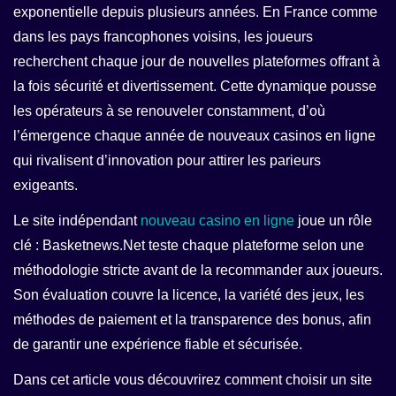
exponentielle depuis plusieurs années. En France comme
dans les pays francophones voisins, les joueurs
recherchent chaque jour de nouvelles plateformes offrant à
la fois sécurité et divertissement. Cette dynamique pousse
les opérateurs à se renouveler constamment, d’où
l’émergence chaque année de nouveaux casinos en ligne
qui rivalisent d’innovation pour attirer les parieurs
exigeants.
Le site indépendant
nouveau casino en ligne
joue un rôle
clé : Basketnews.Net teste chaque plateforme selon une
méthodologie stricte avant de la recommander aux joueurs.
Son évaluation couvre la licence, la variété des jeux, les
méthodes de paiement et la transparence des bonus, afin
de garantir une expérience fiable et sécurisée.
Dans cet article vous découvrirez comment choisir un site