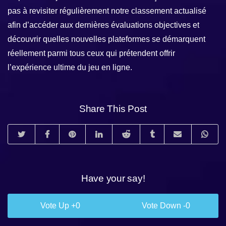
pas à revisiter régulièrement notre classement actualisé
afin d’accéder aux dernières évaluations objectives et
découvrir quelles nouvelles plateformes se démarquent
réellement parmi tous ceux qui prétendent offrir
l’expérience ultime du jeu en ligne.
Share This Post
Have your say!
0
0