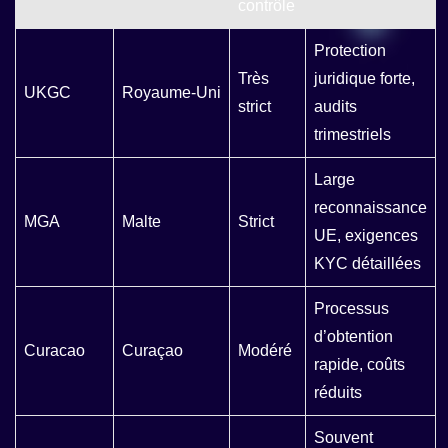
contrôle
Protection
Très
juridique forte,
UKGC
Royaume‑Uni
strict
audits
trimestriels
Large
reconnaissance
MGA
Malte
Strict
UE, exigences
KYC détaillées
Processus
d’obtention
Curacao
Curaçao
Modéré
rapide, coûts
réduits
Souvent