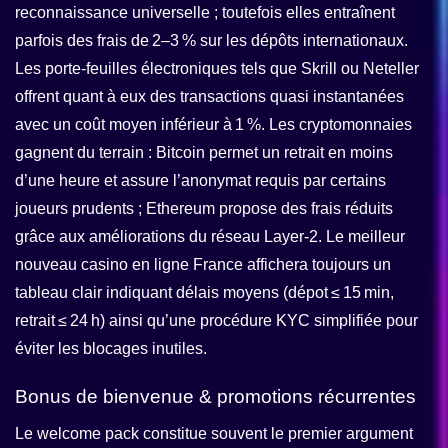
reconnaissance universelle ; toutefois elles entraînent
parfois des frais de 2–3 % sur les dépôts internationaux.
Les porte‑feuilles électroniques tels que Skrill ou Neteller
offrent quant à eux des transactions quasi instantanées
avec un coût moyen inférieur à 1 %. Les cryptomonnaies
gagnent du terrain : Bitcoin permet un retrait en moins
d’une heure et assure l’anonymat requis par certains
joueurs prudents ; Ethereum propose des frais réduits
grâce aux améliorations du réseau Layer‑2. Le meilleur
nouveau casino en ligne France affichera toujours un
tableau clair indiquant délais moyens (dépot ≤ 15 min,
retrait ≤ 24 h) ainsi qu’une procédure KYC simplifiée pour
éviter les blocages inutiles.
Bonus de bienvenue & promotions récurrentes
Le welcome pack constitue souvent le premier argument