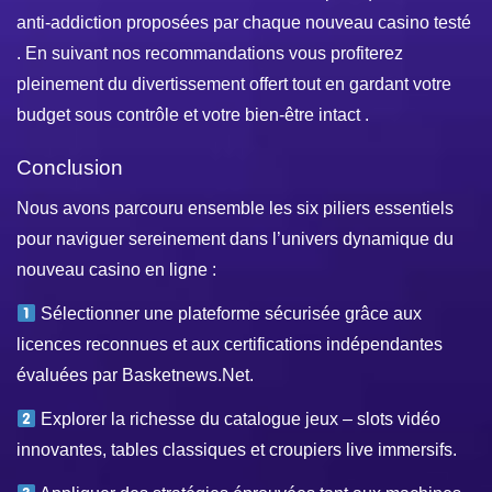
anti‑addiction proposées par chaque nouveau casino testé
. En suivant nos recommandations vous profiterez
pleinement du divertissement offert tout en gardant votre
budget sous contrôle et votre bien‑être intact .
Conclusion
Nous avons parcouru ensemble les six piliers essentiels
pour naviguer sereinement dans l’univers dynamique du
nouveau casino en ligne :
Sélectionner une plateforme sécurisée grâce aux
licences reconnues et aux certifications indépendantes
évaluées par Basketnews.Net.
Explorer la richesse du catalogue jeux – slots vidéo
innovantes, tables classiques et croupiers live immersifs.