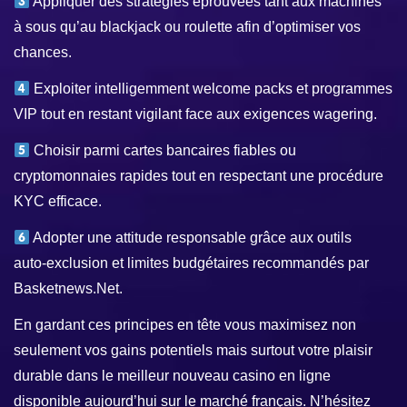
Appliquer des stratégies éprouvées tant aux machines
à sous qu’au blackjack ou roulette afin d’optimiser vos
chances.
Exploiter intelligemment welcome packs et programmes
VIP tout en restant vigilant face aux exigences wagering.
Choisir parmi cartes bancaires fiables ou
cryptomonnaies rapides tout en respectant une procédure
KYC efficace.
Adopter une attitude responsable grâce aux outils
auto‑exclusion et limites budgétaires recommandés par
Basketnews.Net.
En gardant ces principes en tête vous maximisez non
seulement vos gains potentiels mais surtout votre plaisir
durable dans le meilleur nouveau casino en ligne
disponible aujourd’hui sur le marché français. N’hésitez