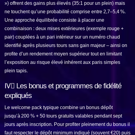
») offrent des gains plus élevés (35:1 pour un plein) mais
ne touchent qu’une probabilité comprise entre 2,7–5,4 %.
Une approche équilibrée consiste à placer une
combinaison : deux mises extérieures (exemple rouge +
pair) couplées à un pari intérieur sur un numéro chaud
identifié après plusieurs tours sans gain majeur – ainsi on
profite d’un rendement moyen supérieur tout en limitant
l’exposition au risque élevé inhérent aux paris simples
plein tapis.
IV️⃣ Les bonus et programmes de fidélité
expliqués
Le welcome pack typique combine un bonus dépôt
jusqu’à 200 % + 50 tours gratuits valables pendant sept
jours après inscription. Pour profiter pleinement du bonus il
faut respecter le dépôt minimum indiqué (souvent €20) puis