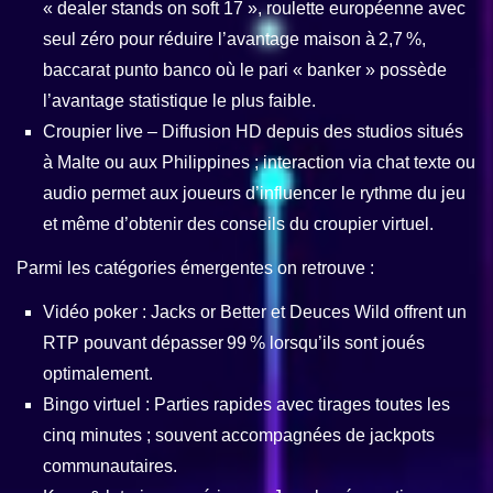
« dealer stands on soft 17 », roulette européenne avec
seul zéro pour réduire l’avantage maison à 2,7 %,
baccarat punto banco où le pari « banker » possède
l’avantage statistique le plus faible.
Croupier live – Diffusion HD depuis des studios situés
à Malte ou aux Philippines ; interaction via chat texte ou
audio permet aux joueurs d’influencer le rythme du jeu
et même d’obtenir des conseils du croupier virtuel.
Parmi les catégories émergentes on retrouve :
Vidéo poker : Jacks or Better et Deuces Wild offrent un
RTP pouvant dépasser 99 % lorsqu’ils sont joués
optimalement.
Bingo virtuel : Parties rapides avec tirages toutes les
cinq minutes ; souvent accompagnées de jackpots
communautaires.