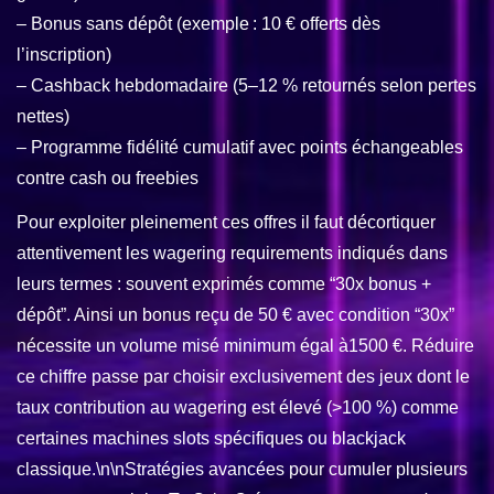
– Bonus sans dépôt (exemple : 10 € offerts dès
l’inscription)
– Cashback hebdomadaire (5–12 % retournés selon pertes
nettes)
– Programme fidélité cumulatif avec points échangeables
contre cash ou freebies
Pour exploiter pleinement ces offres il faut décortiquer
attentivement les wagering requirements indiqués dans
leurs termes : souvent exprimés comme “30x bonus +
dépôt”. Ainsi un bonus reçu de 50 € avec condition “30x”
nécessite un volume misé minimum égal à​1500 €. Réduire
ce chiffre passe par choisir exclusivement des jeux dont le
taux contribution au wagering est élevé (>100 %) comme
certaines machines slots spécifiques ou blackjack
classique.\n\nStratégies avancées pour cumuler plusieurs