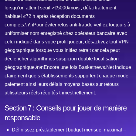
lorsqu’on atteint seuil >€5000/mois ; délai traitement
habituel ≤72 h après réception documents
complets.\n\nPour éviter refus anti‑fraude veillez toujours à
uniformiser nom enregistré chez opérateur bancaire avec
celui indiqué dans votre profil joueur; désactivez tout VPN
géographique lorsque vous initiez retrait car cela peut
déclencher algorithmes suspicion double localisation
géographique.\n\nEncore une fois Basketnews.Net indique
clairement quels établissements supportent chaque mode
paiement ainsi leurs délais moyens basés sur retours
utilisateurs réels récoltés trimestriellement.
Section 7 : Conseils pour jouer de manière
responsable
Définissez préalablement budget mensuel maximal ­–