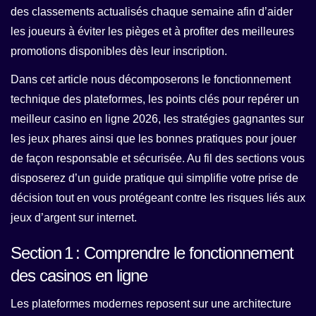
des classements actualisés chaque semaine afin d’aider
les joueurs à éviter les pièges et à profiter des meilleures
promotions disponibles dès leur inscription.
Dans cet article nous décomposerons le fonctionnement
technique des plateformes, les points clés pour repérer un
meilleur casino en ligne 2026, les stratégies gagnantes sur
les jeux phares ainsi que les bonnes pratiques pour jouer
de façon responsable et sécurisée. Au fil des sections vous
disposerez d’un guide pratique qui simplifie votre prise de
décision tout en vous protégeant contre les risques liés aux
jeux d’argent sur internet.
Section 1 : Comprendre le fonctionnement
des casinos en ligne
Les plateformes modernes reposent sur une architecture