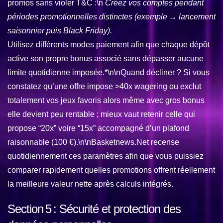
promos sans violer T&C :\n
Créez vos comptes pendant
périodes promotionnelles distinctes (exemple → lancement
saisonnier puis Black Friday).
Utilisez différents modes paiement afin que chaque dépôt
active son propre bonus associé sans dépasser aucune
limite quotidienne imposée.*\n\nQuand décliner ? Si vous
constatez qu’une offre impose >40x wagering ou exclut
totalement vos jeux favoris alors même avec gros bonus
elle devient peu rentable ; mieux vaut retenir celle qui
propose “20x” voire “15x” accompagné d’un plafond
raisonnable (
100 €).\n\nBasketnews.Net recense
quotidiennement ces paramètres afin que vous puissiez
comparer rapidement quelles promotions offrent réellement
la meilleure valeur nette après calculs intégrés.
Section 5 : Sécurité et protection des