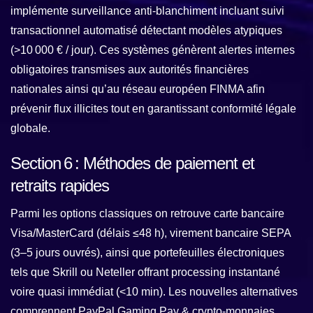
implémente surveillance anti‑blanchiment incluant suivi
transactionnel automatisé détectant modèles atypiques
(>10 000 € / jour). Ces systèmes génèrent alertes internes
obligatoires transmises aux autorités financières
nationales ainsi qu’au réseau européen FINMA afin
prévenir flux illicites tout en garantissant conformité légale
globale.
Section 6 : Méthodes de paiement et
retraits rapides
Parmi les options classiques on retrouve carte bancaire
Visa/MasterCard (délais ≤48 h), virement bancaire SEPA
(3–5 jours ouvrés), ainsi que portefeuilles électroniques
tels que Skrill ou Neteller offrant processing instantané
voire quasi immédiat (<10 min). Les nouvelles alternatives
comprennent PayPal Gaming Pay & crypto-monnaies