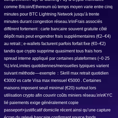
comme Bitcoin/Ethereum où temps moyen varie entre cinq
minutes pour BTC Lightning Network jusqu’à trente
minutes durant congestion réseau.\n\nFrais associés
diffèrent fortement : carte bancaire souvent gratuite côté
dépôt mais peut engendrer frais supplémentaires (€2–€4)
au retrait ; e-wallets facturent parfois forfait fixe (€0–€2)
tandis que crypto supprime quasiment tous frais hors
spread interne appliqué par certaines plateformes (~0·25
%).\n\nLimites quotidiennes/mensuelles typiques varient
suivant méthode — exemple ：Skrill max retrait quotidien
€3000 vs carte Visa max mensuel €5000 . Certaines
maisons imposent seuil minimal (€20) surtout lors
utilisation crypto afin couvrir coûts miniers réseau.\n\nKYC
lié paiements exige généralement copie
passeport+justificatif domicile récent ainsi qu’une capture
écran du relevé bancaire confirmant source fonds