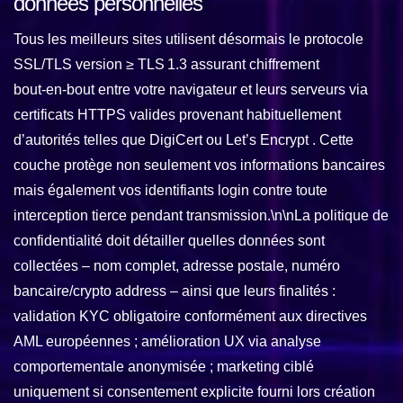
données personnelles
Tous les meilleurs sites utilisent désormais le protocole
SSL/TLS version ≥ TLS 1.​3 assurant chiffrement
bout‑en‑bout entre votre navigateur et leurs serveurs via
certificats HTTPS valides provenant habituellement
d’autorités telles que DigiCert ou Let’s Encrypt . Cette
couche protège non seulement vos informations bancaires
mais également vos identifiants login contre toute
interception tierce pendant transmission.\n\nLa politique de
confidentialité doit détailler quelles données sont
collectées – nom complet, adresse postale, numéro
bancaire/crypto address – ainsi que leurs finalités :
validation KYC obligatoire conformément aux directives
AML européennes ; amélioration UX via analyse
comportementale anonymisée ; marketing ciblé
uniquement si consentement explicite fourni lors création