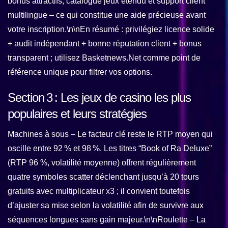
bonus attractifs, catalogue jeux étendu et support client
multilingue – ce qui constitue une aide précieuse avant
votre inscription.\n\nEn résumé : privilégiez licence solide
+ audit indépendant + bonne réputation client + bonus
transparent ; utilisez Basketnews.Net comme point de
référence unique pour filtrer vos options.
Section 3 : Les jeux de casino les plus
populaires et leurs stratégies
Machines à sous – Le facteur clé reste le RTP moyen qui
oscille entre 92 % et 98 %. Les titres “Book of Ra Deluxe”
(RTP 96 %, volatilité moyenne) offrent régulièrement
quatre symboles scatter déclenchant jusqu’à 20 tours
gratuits avec multiplicateur x3 ; il convient toutefois
d’ajuster sa mise selon la volatilité afin de survivre aux
séquences longues sans gain majeur.\n\nRoulette – La