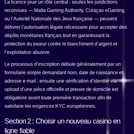
La licence joue un rôle central : seules les juridictions
reconnues — Malta Gaming Authority, Curaçao eGaming
ou l’Autorité Nationale des Jeux française — peuvent
délivrer l’autorisation légale nécessaire pour accepter des
dépôts monétaires français tout en garantissant la
protection du joueur contre le blanchiment d’argent et
l’exploitation abusive.
Le processus d’inscription débute généralement par un
formulaire simple demandant nom, date de naissance et
adresse e‑mail ; ensuite une vérification d’identité via
upload d’une pièce officielle et preuve de domicile est
obligatoire avant toute première transaction afin de
satisfaire les exigences KYC européennes.
Section 2 : Choisir un nouveau casino en
ligne fiable