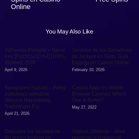
Online
You May Also Like
AdFender Portable + Serial
Secretos de los Ganadores
Key [Patch] [x32x64] [100%
de Jackpot en Slots: Guía
Worked] 2026
Experta en Casino Online
April 9, 2026
February 10, 2026
Spingranny Hazard – Pełny
Casino Apps Vs Mobile
Instruktarz odnośnie
Browser Casinos: Which
Witrynie Hazardowej
One Is Better?
Najnowszej Ery
May 27, 2022
April 21, 2026
Descubre los secretos de
Vipluck Játékház – Ahol
los bonos festivos en
pontosan a Szerencse