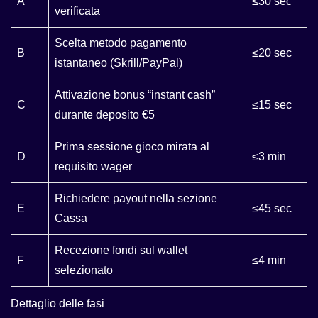
A
≤30 sec
verificata
Scelta metodo pagamento
B
≤20 sec
istantaneo (Skrill/PayPal)
Attivazione bonus “instant cash”
C
≤15 sec
durante deposito €5
Prima sessione gioco mirata al
D
≤3 min
requisito wager
Richiedere payout nella sezione
E
≤45 sec
Cassa
Recezione fondi sul wallet
F
≤4 min
selezionato
Dettaglio delle fasi