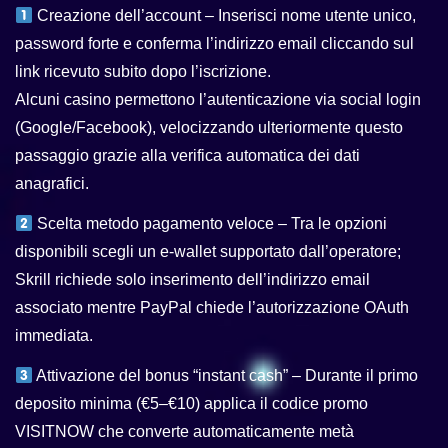
Creazione dell’account – Inserisci nome utente unico,
password forte e conferma l’indirizzo email cliccando sul
link ricevuto subito dopo l’iscrizione.
Alcuni casino permettono l’autenticazione via social login
(Google/Facebook), velocizzando ulteriormente questo
passaggio grazie alla verifica automatica dei dati
anagrafici.
Scelta metodo pagamento veloce – Tra le opzioni
disponibili scegli un e‑wallet supportato dall’operatore;
Skrill richiede solo inserimento dell’indirizzo email
associato mentre PayPal chiede l’autorizzazione OAuth
immediata.
Attivazione del bonus “instant cash” – Durante il primo
deposito minima (€5–€10) applica il codice promo
VISITNOW che converte automaticamente metà