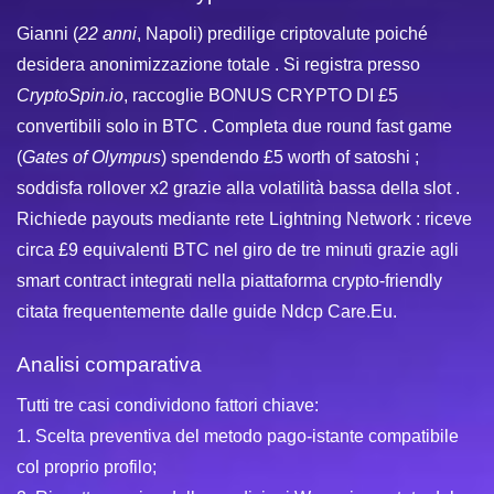
Gianni (
22 anni
, Napoli) predilige criptovalute poiché
desidera anonimizzazione totale . Si registra presso
CryptoSpin.io
, raccoglie BONUS CRYPTO DI £5
convertibili solo in BTC . Completa due round fast game
(
Gates of Olympus
) spendendo £5 worth of satoshi ;
soddisfa rollover x2 grazie alla volatilità bassa della slot .
Richiede payouts mediante rete Lightning Network : riceve
circa £9 equivalenti BTC nel giro de tre minuti grazie agli
smart contract integrati nella piattaforma crypto-friendly
citata frequentemente dalle guide Ndcp Care.Eu.
Analisi comparativa
Tutti tre casi condividono fattori chiave:
1. Scelta preventiva del metodo pago-istante compatibile
col proprio profilo;