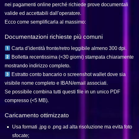
nei pagamenti online perché richiede prove documentali
valide ed accettabili dall’operatore.
Ecco come semplificarla al massimo:
Documentazioni richieste più comuni
Carta d’identità fronte/retro leggibile almeno 300 dpi.
Bolletta recentissima (<30 giorni) stampata chiaramente
mostrando indirizzo completo.
Estratto conto bancario o screenshot wallet dove sia
visibile nome completo e IBAN/email associati.
Se possibile combina tutti questi file in un unico PDF
compresso (<5 MB).
Caricamento ottimizzato
Usa formati .jpg o .png ad alta risoluzione ma evita foto
sfocate;