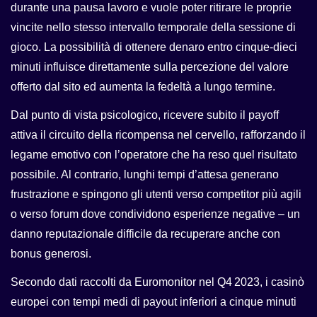
durante una pausa lavoro e vuole poter ritirare le proprie
vincite nello stesso intervallo temporale della sessione di
gioco. La possibilità di ottenere denaro entro cinque‑dieci
minuti influisce direttamente sulla percezione del valore
offerto dal sito ed aumenta la fedeltà a lungo termine.
Dal punto di vista psicologico, ricevere subito il payoff
attiva il circuito della ricompensa nel cervello, rafforzando il
legame emotivo con l’operatore che ha reso quel risultato
possibile. Al contrario, lunghi tempi d’attesa generano
frustrazione e spingono gli utenti verso competitor più agili
o verso forum dove condividono esperienze negative – un
danno reputazionale difficile da recuperare anche con
bonus generosi.
Secondo dati raccolti da Euromonitor nel Q4 2023, i casinò
europei con tempi medi di payout inferiori a cinque minuti