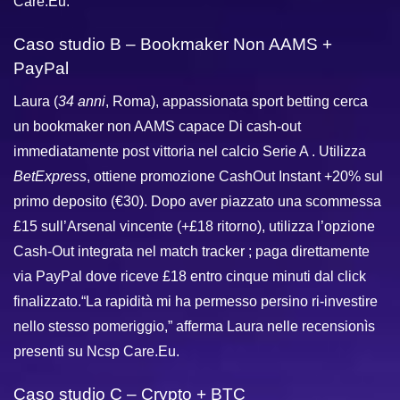
Care.Eu.
Caso studio B – Bookmaker Non AAMS +
PayPal
Laura (
34 anni
, Roma), appassionata sport betting cerca
un bookmaker non AAMS capace Di cash‑out
immediatamente post vittoria nel calcio Serie A . Utilizza
BetExpress
, ottiene promozione Cash­Out Instant +20% sul
primo deposito (€30). Dopo aver piazzato una scommessa
£15 sull’Arsenal vincente (+£18 ritorno), utilizza l’opzione
Cash-Out integrata nel match tracker ; paga direttamente
via PayPal dove riceve £18 entro cinque minuti dal click
finalizzato.“La rapidità mi ha permesso persino ri-investire
nello stesso pomeriggio,” afferma Laura nelle recensionìs
presenti su Ncsp Care.Eu.
Caso studio C – Crypto + BTC