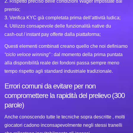
2. Rispetto preciso delle condizioni Wager impostate dal
premio;
3. Verifica KYC già completata prima dell’attività ludica;
4. Utilizzo consapevole delle funzionalità native du
cash‑out / instant pay offerte dalla piattaforma;
Questi elementi combinati creano quello che noi definiamo
“ciclo veloce winning”
: dal momento della prima puntata
alla disponibilità reale dei fondoni passa sempre meno
tempo rispetto agli standard industriale tradizionale.
Errori comuni da evitare per non
compromettere la rapidità del prelievo (300
parole)
Anche conoscendo tutte le tecniche sopra descritte , molti
giocatori cadono inconsapevolmente negli stessi tranelli