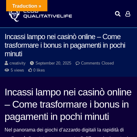
Traduction »
Incassi lampo nei casinò online – Come
trasformare i bonus in pagamenti in pochi
minuti
creativity
September 20, 2025
Comments Closed
5 views
0 likes
Incassi lampo nei casinò online
– Come trasformare i bonus in
pagamenti in pochi minuti
Nel panorama dei giochi d’azzardo digitali la rapidità di