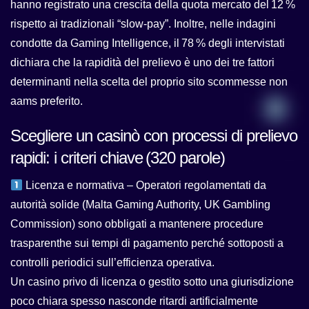
hanno registrato una crescita della quota mercato del 12 %
rispetto ai tradizionali “slow‑pay”. Inoltre, nelle indagini
condotte da Gaming Intelligence, il 78 % degli intervistati
dichiara che la rapidità del prelievo è uno dei tre fattori
determinanti nella scelta del proprio sito scommesse non
aams preferito.
Scegliere un casinò con processi di prelievo
rapidi: i criteri chiave (320 parole)
Licenza e normativa – Operatori regolamentati da
autorità solide (Malta Gaming Authority, UK Gambling
Commission) sono obbligati a mantenere procedure
trasparenthe sui tempi di pagamento perché sottoposti a
controlli periodici sull’efficienza operativa.
Un casino privo di licenza o gestito sotto una giurisdizione
poco chiara spesso nasconde ritardi artificialmente