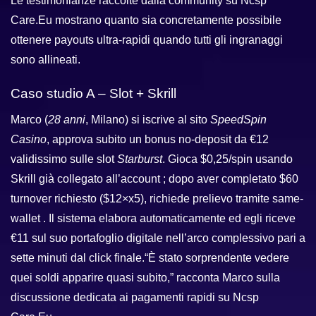
Le testimonianze raccolte dalla community su Ncsp
Care.Eu mostrano quanto sia concretamente possibile
ottenere payouts ultra‑rapidi quando tutti gli ingranaggi
sono allineati.
Caso studio A – Slot + Skrill
Marco (
28 anni
, Milano) si iscrive al sito
SpeedSpin
Casino
, approva subito un bonus no‑deposit da €12
validissimo sulle slot
Starburst
. Gioca $0,25/spin usando
Skrill già collegato all’account ; dopo aver completato $60
turnover richiesto ($12×x5), richiede prelievo tramite same-
wallet . Il sistema elabora automaticamente ed egli riceve
€11 sul suo portafoglio digitale nell’arco complessivo pari a
sette minuti dal click finale.“È stato sorprendente vedere
quei soldi apparire quasi subito,” racconta Marco sulla
discussione dedicata ai pagamenti rapidi su Ncsp