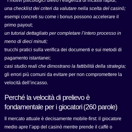
* i motivi psicologici dietro l’esigenza di incassi rapidi;
una checklist dei criteri da valutare nella scelta del casinò;
esempi concreti su come i bonus possono accelerare il
primo payout;
un tutorial dettagliato per completare l’intero processo in
meno di dieci minuti;
trucchi pratici sulla verifica dei documenti e sui metodi di
pagamento istantanei;
casi studio reali che dimostrano la fattibilità della strategia;
gli errori più comuni da evitare per non compromettere la
velocità dell’incasso.
Perché la velocità di prelievo è
fondamentale per i giocatori (260 parole)
Il mercato attuale è decisamente mobile‑first: il giocatore
medio apre l’app del casinò mentre prende il caffè o