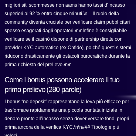
migliori siti scommesse non aams hanno tassi d’incasso
superiori al 92 % entro cinque minuti.\n – Il ruolo della
community diventa cruciale per verificare claim pubblicitari
spesso esagerati dagli operatori.\n\nInfine è consigliabile
verificare se il casinò dispone di partnership dirette con
provider KYC automatico (ex Onfido), poiché questi sistemi
riducono drasticamente gli ostacoli burocratiche durante la
prima richiesta de​l prelievo.\n\n—
Come i bonus possono accelerare il tuo
primo prelievo (280 parole)
I bonus “no deposit” rappresentano la leva più efficace per
trasformare rapidamente una piccola puntata iniziale in
denaro pronto all’incasso senza dover versare fondi propri
prima ancora della verifica KYC.\n\n### Tipologie più
veloci