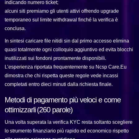
indicando numero ticket;
alcuni siti premiamo gli utenti attivi offrendo upgrade
temporaneo sul limite withdrawal finché la verifica è
conclusa.
In sintesi caricare file nitidi sin dal primo accesso elimina
quasi totalmente ogni colloquio aggiuntivo ed evita blocchi
inutilizzati sui fondoni prontamente disponibili.
L’esperienza riportata frequentemente su Ncsp Care.Eu
dimostra che chi rispetta queste regole vede incassi
completati entro dieci minuti dalla richiesta finale.
Metodi di pagamento più veloci e come
ottimizzarli (260 parole)
Una volta superata la verifica KYC resta soltanto scegliere
lo strumento finanziario più rapido ed economico rispetto