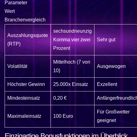
Parameter
Wert
Branchenvergleich
sechsundneunzig
Auszahlungsquote
Komma vier zwei
Sehr gut
(RTP)
Prozent
Mittelhoch (7 von
Volatilität
Ausgewogen
10)
Höchster Gewinn
25.000x Einsatz
Exzellent
Mindesteinsatz
0,20 €
Anfängerfreundlic
Für Großwetter
Maximaleinsatz
100 Euro
geeignet
Einzigartige Bonusfunktionen im Überblick