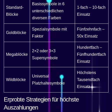
Basissymbole in 6
Standard-
1-fach – 10-fach
unterschiedlichen
Blöcke
Einsatz
diversen Farben
Spezialsymbole mit
Fünfzehnfach –
Goldblöcke
Faktor
50x Einsatz
Hundertfach –
2×2 oder 3×3
Megablöcke
Fünfhundertfach
Supersymbole
Einsatz
Höchstens
Universal
Wildblöcke
Tausendfach
Platzhaltesymbole
Einsatz
Erprobte Strategien für höchste
Auszahlungen