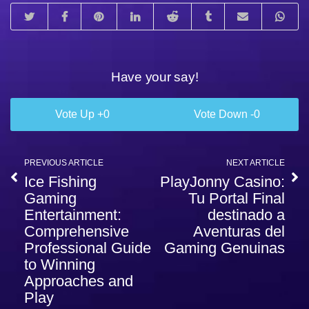
Have your say!
0
0
PREVIOUS ARTICLE
NEXT ARTICLE
Ice Fishing
PlayJonny Casino:
Gaming
Tu Portal Final
Entertainment:
destinado a
Comprehensive
Aventuras del
Professional Guide
Gaming Genuinas
to Winning
Approaches and
Play