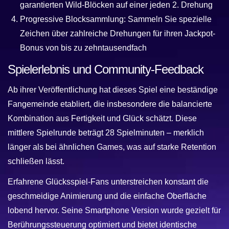
garantierten Wild-Blöcken auf einer jeden 2. Drehung
Progressive Blocksammlung:
Sammeln Sie spezielle
Zeichen über zahlreiche Drehungen für ihren Jackpot-
Bonus von bis zu zehntausendfach
Spielerlebnis und Community-Feedback
Ab ihrer Veröffentlichung hat dieses Spiel eine beständige
Fangemeinde etabliert, die insbesondere die balancierte
Kombination aus Fertigkeit und Glück schätzt. Diese
mittlere Spielrunde beträgt 28 Spielminuten – merklich
länger als bei ähnlichen Games, was auf starke Retention
schließen lässt.
Erfahrene Glücksspiel-Fans unterstreichen konstant die
geschmeidige Animierung und die einfache Oberfläche
lobend hervor. Seine Smartphone Version wurde gezielt für
Berührungssteuerung optimiert und bietet identische