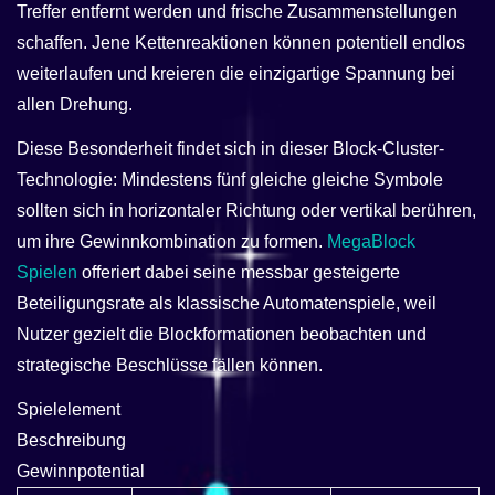
Treffer entfernt werden und frische Zusammenstellungen
schaffen. Jene Kettenreaktionen können potentiell endlos
weiterlaufen und kreieren die einzigartige Spannung bei
allen Drehung.
Diese Besonderheit findet sich in dieser Block-Cluster-
Technologie: Mindestens fünf gleiche gleiche Symbole
sollten sich in horizontaler Richtung oder vertikal berühren,
um ihre Gewinnkombination zu formen.
MegaBlock
Spielen
offeriert dabei seine messbar gesteigerte
Beteiligungsrate als klassische Automatenspiele, weil
Nutzer gezielt die Blockformationen beobachten und
strategische Beschlüsse fällen können.
Spielelement
Beschreibung
Gewinnpotential