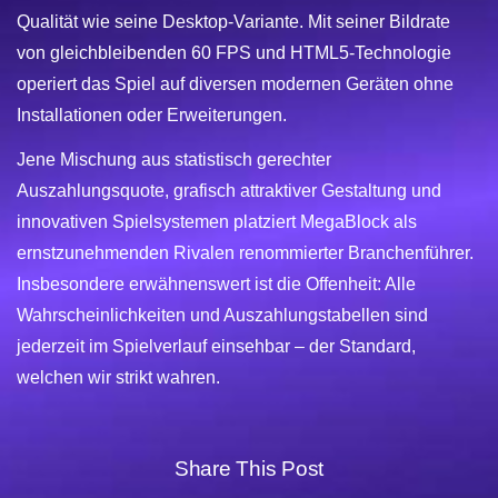
Qualität wie seine Desktop-Variante. Mit seiner Bildrate
von gleichbleibenden 60 FPS und HTML5-Technologie
operiert das Spiel auf diversen modernen Geräten ohne
Installationen oder Erweiterungen.
Jene Mischung aus statistisch gerechter
Auszahlungsquote, grafisch attraktiver Gestaltung und
innovativen Spielsystemen platziert MegaBlock als
ernstzunehmenden Rivalen renommierter Branchenführer.
Insbesondere erwähnenswert ist die Offenheit: Alle
Wahrscheinlichkeiten und Auszahlungstabellen sind
jederzeit im Spielverlauf einsehbar – der Standard,
welchen wir strikt wahren.
Share This Post