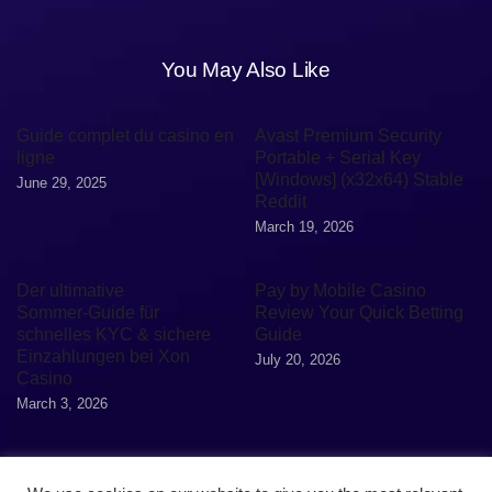
You May Also Like
Guide complet du casino en
Avast Premium Security
ligne
Portable + Serial Key
[Windows] (x32x64) Stable
June 29, 2025
Reddit
March 19, 2026
Der ultimative
Pay by Mobile Casino
Sommer‑Guide für
Review Your Quick Betting
schnelles KYC & sichere
Guide
Einzahlungen bei Xon
July 20, 2026
Casino
March 3, 2026
Rithmic Free[Activated]
PC MACLAN Portable +
Universal x86-x64 [100%
License Key [Stable] [Patch]