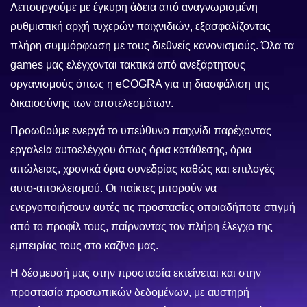
Λειτουργούμε με έγκυρη άδεια από αναγνωρισμένη
ρυθμιστική αρχή τυχερών παιχνιδιών, εξασφαλίζοντας
πλήρη συμμόρφωση με τους διεθνείς κανονισμούς. Όλα τα
games μας ελέγχονται τακτικά από ανεξάρτητους
οργανισμούς όπως η eCOGRA για τη διασφάλιση της
δικαιοσύνης των αποτελεσμάτων.
Προωθούμε ενεργά το υπεύθυνο παιχνίδι παρέχοντας
εργαλεία αυτοελέγχου όπως όρια κατάθεσης, όρια
απώλειας, χρονικά όρια συνεδρίας καθώς και επιλογές
αυτο-αποκλεισμού. Οι παίκτες μπορούν να
ενεργοποιήσουν αυτές τις προστασίες οποιαδήποτε στιγμή
από το προφίλ τους, παίρνοντας τον πλήρη έλεγχο της
εμπειρίας τους στο καζίνο μας.
Η δέσμευσή μας στην προστασία εκτείνεται και στην
προστασία προσωπικών δεδομένων, με αυστηρή