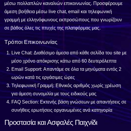
μέσω πολλαπλών καναλιών επικοινωνίας. Προσφέρουμε
άμεση βοήθεια μέσω live chat, email και τηλεφωνική
γραμμή με ελληνόφωνους εκπροσώπους που γνωρίζουν
σε βάθος όλες τις πτυχές της πλατφόρμας μας.
Τρόποι Επικοινωνίας
Live Chat:
Διαθέσιμο άμεσα από κάθε σελίδα του site με
μέσο χρόνο απόκρισης κάτω από 60 δευτερόλεπτα
Email Support:
Απαντάμε σε όλα τα μηνύματα εντός 2
ωρών κατά τις εργάσιμες ώρες
Τηλεφωνική Γραμμή:
Εθνικός αριθμός χωρίς χρέωση
για άμεση συνομιλία με τους ειδικούς μας
FAQ Section:
Εκτενής βάση γνώσεων με απαντήσεις σε
συνήθεις ερωτήσεις οργανωμένες ανά κατηγορία
Προστασία και Ασφαλές Παιχνίδι