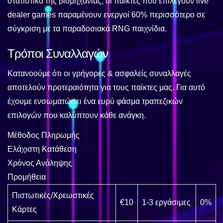
στατιστικά της βιομηχανίας, οι παίκτες που επιλέγουν live
dealer games παραμένουν ενεργοί 60% περισσότερο σε
σύγκριση με τα παραδοσιακά RNG παιχνίδια.
Τρόποι Συναλλαγών
Κατανοούμε ότι οι γρήγορες & ασφαλείς συναλλαγές
αποτελούν προτεραιότητα για τους παίκτες μας. Για αυτό
έχουμε ενσωματώσει ένα ευρύ φάσμα τραπεζικών
επιλογών που καλύπτουν κάθε ανάγκη.
Μέθοδος Πληρωμής
Ελάχιστη Κατάθεση
Χρόνος Ανάληψης
Προμήθεια
Πιστωτικές/Χρεωστικές
€10
1-3 εργάσιμες
0%
Κάρτες