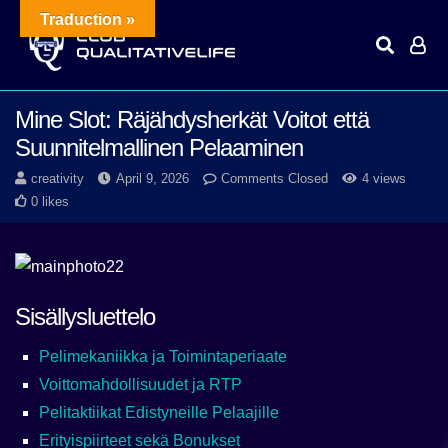
Traduction »
Mine Slot: Räjähdysherkät Voitot että
Suunnitelmallinen Pelaaminen
creativity
April 9, 2026
Comments Closed
4 views
0 likes
Sisällysluettelo
Pelimekaniikka ja Toimintaperiaate
Voittomahdollisuudet ja RTP
Pelitaktiikat Edistyneille Pelaajille
Erityispiirteet sekä Bonukset