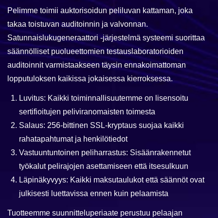
Pelimme toimii auktorisoidun peliluvan kattaman, joka
takaa toistuvan auditoinnin ja valvonnan.
Satunnaislukugeneraattori -järjestelmä systeemi suorittaa
säännölliset puolueettomien testauslaboratorioiden
auditoinnit varmistaakseen täysin ennakoimattoman
lopputuloksen kaikissa jokaisessa kierroksessa.
Luvitus:
Kaikki toiminnallisuutemme on lisensoitu
sertifioitujen peliviranomaisten toimesta
Salaus:
256-bittinen SSL-kryptaus suojaa kaikki
rahatapahtumat ja henkilötiedot
Vastuuntuntoinen peliharrastus:
Sisäänrakennetut
työkalut pelirajojen asettamiseen että itsesulkuun
Läpinäkyvyys:
Kaikki maksutaulukot että säännöt ovat
julkisesti luettavissa ennen kuin pelaamista
Tuotteemme suunnitteluperiaate perustuu pelaajan