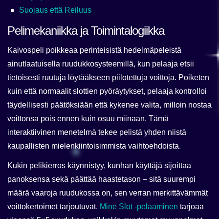
Suojaus että Reiluus
Pelimekaniikka ja Toimintalogiikka
Kaivospeli poikkeaa perinteisistä hedelmäpeleistä
ainutlaatuisella ruudukkosysteemillä, kun pelaaja etsii
tietoisesti ruutuja löytääkseen piilotettuja voittoja. Poiketen
kuin että normaalit slottien pyöräytykset, pelaaja kontrolloi
täydellisesti päätöksiään että kykenee valita, milloin nostaa
voittonsa pois ennen kuin osuu miinaan. Tämä
interaktiivinen menetelmä tekee pelistä yhden niistä
kaupallisten mielenkiintoisimmista vaihtoehdoista.
Kukin pelikierros käynnistyy, kunhan käyttäjä sijoittaa
panoksensa sekä päättää haastetason – sitä suurempi
määrä vaaroja ruudukossa on, sen verran merkittävämmät
voittokertoimet tarjoutuvat.
Mine Slot -pelaaminen
tarjoaa