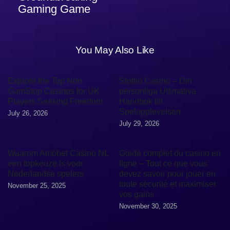
Gaming Game
You May Also Like
Explore the Top Non
Slottio Casino – Din
GamStop Casinos for UK
personliga Ultimativa
Players Seeking Freedom
Handbok till
Spelupplevelsen
July 26, 2026
July 29, 2026
Waarom Amobet Casino NL
Guide complet du casino en
een topkeuze is voor
ligne – Tout ce que vous
Nederlandse spelers
devez savoir pour jouer en
toute sécurité et maximiser
November 25, 2025
vos gains
November 30, 2025