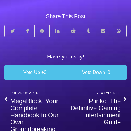
Share This Post
Have your say!
0
0
PREVIOUS ARTICLE
NEXT ARTICLE
MegaBlock: Your
Plinko: The
Complete
Definitive Gaming
Handbook to Our
Entertainment
Own
Guide
Groundbreaking