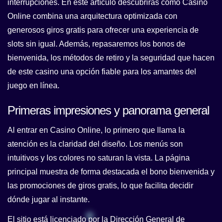
interrupciones. En este artículo descubrirás cómo Casino
Online combina una arquitectura optimizada con
generosos giros gratis para ofrecer una experiencia de
slots sin igual. Además, repasaremos los bonos de
bienvenida, los métodos de retiro y la seguridad que hacen
de este casino una opción fiable para los amantes del
juego en línea.
Primeras impresiones y panorama general
Al entrar en Casino Online, lo primero que llama la
atención es la claridad del diseño. Los menús son
intuitivos y los colores no saturan la vista. La página
principal muestra de forma destacada el bono bienvenida y
las promociones de giros gratis, lo que facilita decidir
dónde jugar al instante.
El sitio está licenciado por la Dirección General de