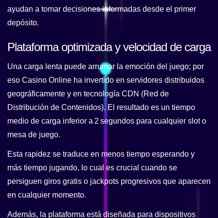
ayudan a tomar decisiones informadas desde el primer
depósito.
Plataforma optimizada y velocidad de carga
Una carga lenta puede arruinar la emoción del juego; por
eso Casino Online ha invertido en servidores distribuidos
geográficamente y en tecnología CDN (Red de
Distribución de Contenidos). El resultado es un tiempo
medio de carga inferior a 2 segundos para cualquier slot o
mesa de juego.
Esta rapidez se traduce en menos tiempo esperando y
más tiempo jugando, lo cual es crucial cuando se
persiguen giros gratis o jackpots progresivos que aparecen
en cualquier momento.
Además, la plataforma está diseñada para dispositivos