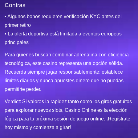
Contras
• Algunos bonos requieren verificación KYC antes del
primer retiro
• La oferta deportiva está limitada a eventos europeos
principales
Para quienes buscan combinar adrenalina con eficiencia
tecnológica, este casino representa una opción sólida.
Recuerda siempre jugar responsablemente; establece
límites diarios y nunca apuestes dinero que no puedas
permitirte perder.
Verdict: Si valoras la rapidez tanto como los giros gratuitos
para explorar nuevos slots, Casino Online es la elección
lógica para tu próxima sesión de juego online. ¡Regístrate
hoy mismo y comienza a girar!