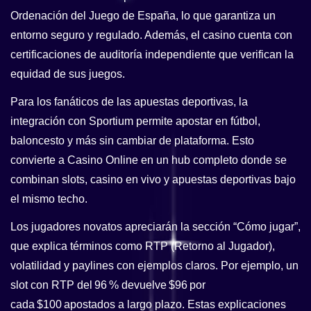
Ordenación del Juego de España, lo que garantiza un
entorno seguro y regulado. Además, el casino cuenta con
certificaciones de auditoría independiente que verifican la
equidad de sus juegos.
Para los fanáticos de las apuestas deportivas, la
integración con Sportium permite apostar en fútbol,
baloncesto y más sin cambiar de plataforma. Esto
convierte a Casino Online en un hub completo donde se
combinan slots, casino en vivo y apuestas deportivas bajo
el mismo techo.
Los jugadores novatos apreciarán la sección “Cómo jugar”,
que explica términos como RTP (Retorno al Jugador),
volatilidad y paylines con ejemplos claros. Por ejemplo, un
slot con RTP del 96 % devuelve $96 por
cada $100 apostados a largo plazo. Estas explicaciones