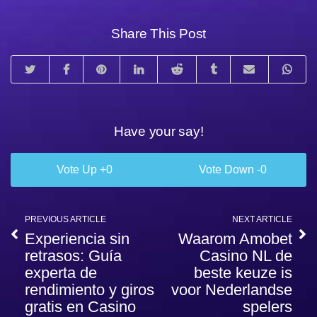
Share This Post
Have your say!
0
0
PREVIOUS ARTICLE
NEXT ARTICLE
Experiencia sin
Waarom Amobet
retrasos: Guía
Casino NL de
experta de
beste keuze is
rendimiento y giros
voor Nederlandse
gratis en Casino
spelers