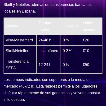
Skrill y Neteller, además de transferencias bancarias
locales en España.
Tiempo
Límite
Método
Comisión
medio
mínimo
Visa/Mastercard
24‑48 h
0 %
€20
Skrill/Neteller
Instantáneo
0‑2 %
€10
Transferencia
12‑24 h
0 %
€50
SEPA
Los tiempos indicados son superiores a la media del
mercado (48‑72 h). Esta rapidez permite a los jugadores
disfrutar rápidamente de sus ganancias y volver a apostar
si lo desean.