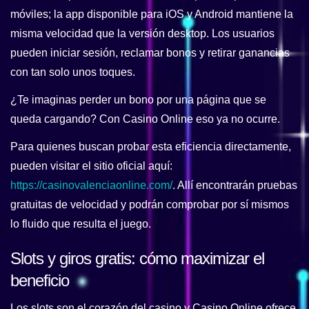
móviles; la app disponible para iOS y Android mantiene la
misma velocidad que la versión desktop. Los usuarios
pueden iniciar sesión, reclamar bonos y retirar ganancias
con tan solo unos toques.
¿Te imaginas perder un bono por una página que se
queda cargando? Con Casino Online eso ya no ocurre.
Para quienes buscan probar esta eficiencia directamente,
pueden visitar el sitio oficial aquí:
https://casinovalenciaonline.com/
. Allí encontrarán pruebas
gratuitas de velocidad y podrán comprobar por sí mismos
lo fluido que resulta el juego.
Slots y giros gratis: cómo maximizar el
beneficio
Los slots son el corazón del casino y Casino Online ofrece