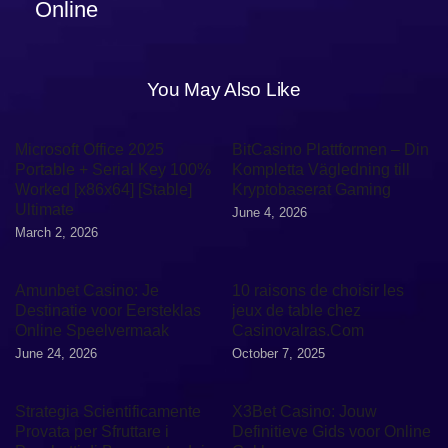
Online
You May Also Like
Microsoft Office 2025
BitCasino Plattformen – Din
Portable + Serial Key 100%
Kompletta Vägledning till
Worked [x86x64] [Stable]
Kryptobaserat Gaming
Ultimate
June 4, 2026
March 2, 2026
Amunbet Casino: Je
10 raisons de choisir les
Destinatie voor Eersteklas
jeux de table chez
Online Speelvermaak
Casinovalras.Com
June 24, 2026
October 7, 2025
Strategia Scientificamente
X3Bet Casino: Jouw
Provata per Sfruttare i
Definitieve Gids voor Online