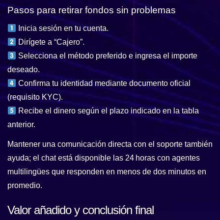
Pasos para retirar fondos sin problemas
Inicia sesión en tu cuenta.
Dirígete a “Cajero”.
Selecciona el método preferido e ingresa el importe
deseado.
Confirma tu identidad mediante documento oficial
(requisito KYC).
Recibe el dinero según el plazo indicado en la tabla
anterior.
Mantener una comunicación directa con el soporte también
ayuda; el chat está disponible las 24 horas con agentes
multilingües que responden en menos de dos minutos en
promedio.
Valor añadido y conclusión final