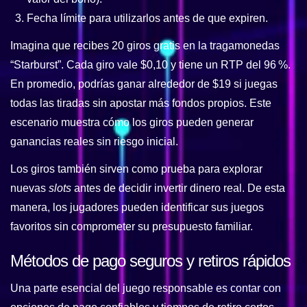
Fecha límite para utilizarlos antes de que expiren.
Imagina que recibes 20 giros gratis en la tragamonedas
“Starburst”. Cada giro vale $0,10 y tiene un RTP del 96 %.
En promedio, podrías ganar alrededor de $19 si juegas
todas las tiradas sin apostar más fondos propios. Este
escenario muestra cómo los giros pueden generar
ganancias reales sin riesgo inicial.
Los giros también sirven como prueba para explorar
nuevas
slots
antes de decidir invertir dinero real. De esta
manera, los jugadores pueden identificar sus juegos
favoritos sin comprometer su presupuesto familiar.
Métodos de pago seguros y retiros rápidos
Una parte esencial del juego responsable es contar con