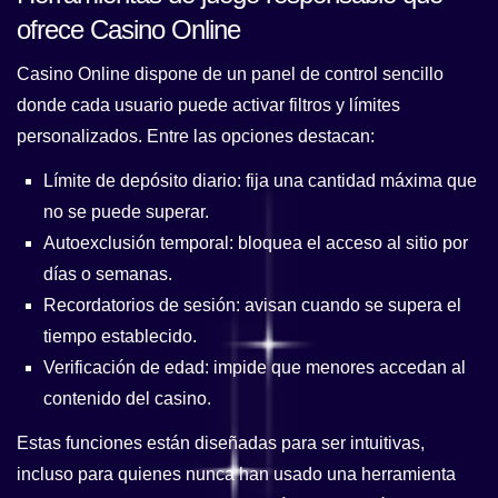
ofrece Casino Online
Casino Online dispone de un panel de control sencillo
donde cada usuario puede activar filtros y límites
personalizados. Entre las opciones destacan:
Límite de depósito diario: fija una cantidad máxima que
no se puede superar.
Autoexclusión temporal: bloquea el acceso al sitio por
días o semanas.
Recordatorios de sesión: avisan cuando se supera el
tiempo establecido.
Verificación de edad: impide que menores accedan al
contenido del casino.
Estas funciones están diseñadas para ser intuitivas,
incluso para quienes nunca han usado una herramienta