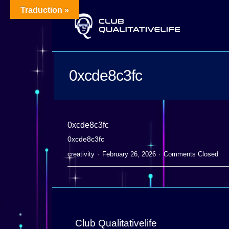
Traduction »
0xcde8c3fc
0xcde8c3fc
0xcde8c3fc
creativity
February 26, 2026
Comments Closed
Club Qualitativelife