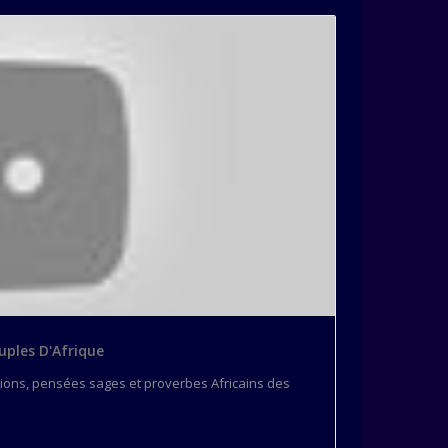
uples D'Afrique
tions, pensées sages et proverbes Africains des