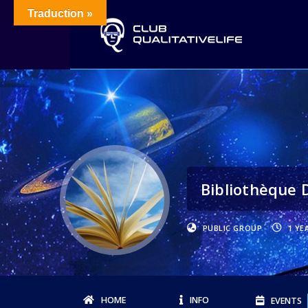
Traduction »
Bibliothèque 
PUBLIC GROUP
1 YE
HOME
INFO
EVENTS