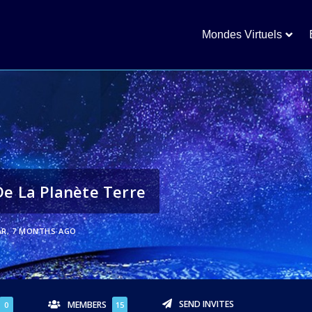
Mondes Virtuels
De La Planète Terre
AR, 7 MONTHS AGO
SEND INVITES
MEMBERS
0
15