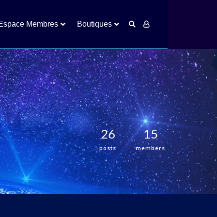
Espace Membres
Boutiques
26
15
posts
members