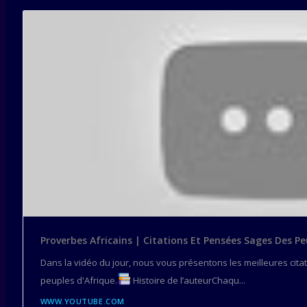
Proverbes Africains | Citations Et Pensées Sages Des Pe
Dans la vidéo du jour, nous vous présentons les meilleures cita
peuples d'Afrique.
Histoire de l’auteurChaqu...
WWW.YOUTUBE.COM