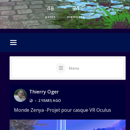
48
24
posts
members
Menu
Thierry Oger
•
2 YEARS AGO
Monde Zenya -Projet pour casque VR Oculus