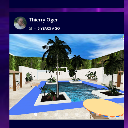
Thierry Oger
•
5 YEARS AGO