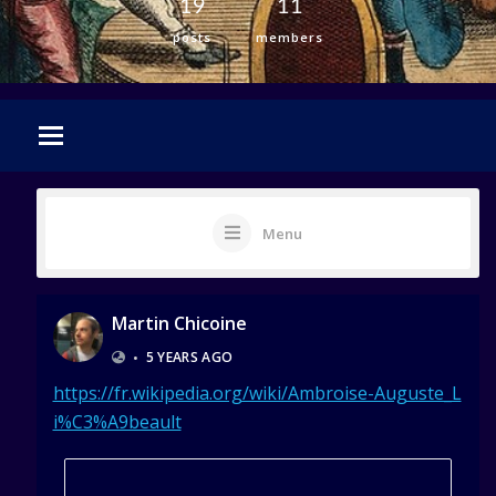
19
11
posts
members
Menu
Martin Chicoine
•
5 YEARS AGO
https://fr.wikipedia.org/wiki/Ambroise-Auguste_L
i%C3%A9beault