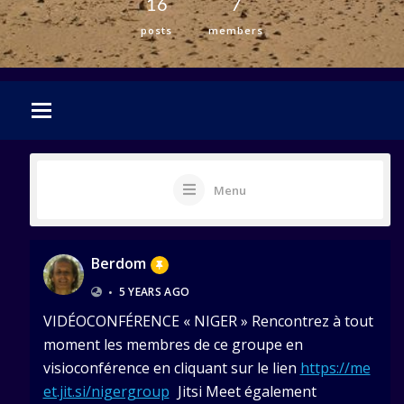
16
7
posts
members
Menu
Berdom
•
5 YEARS AGO
VIDÉOCONFÉRENCE « NIGER » Rencontrez à tout
moment les membres de ce groupe en
visioconférence en cliquant sur le lien
https://me
et.jit.si/nigergroup
Jitsi Meet également