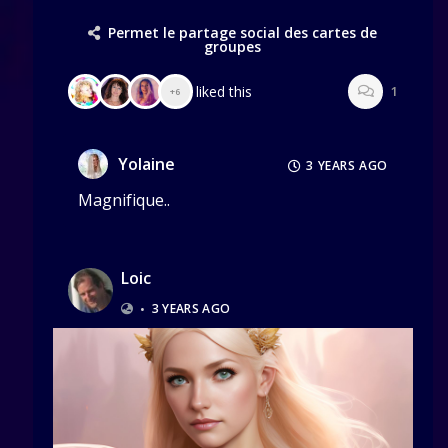
Permet le partage social des cartes de
groupes
liked this
1
+6
Yolaine
3 YEARS AGO
Magnifique..
Loic
•
3 YEARS AGO