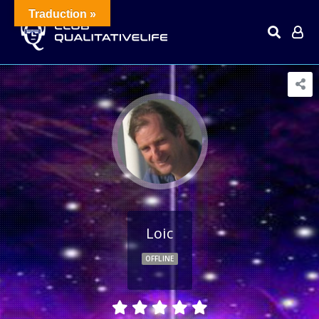
Traduction »
Loic
OFFLINE